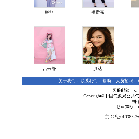
晓菲
祖贵嘉
吕云舒
滕达
关于我们
-
联系我们
-
帮助
-
人员招聘
-
客服邮箱：
se
Copyright©中国气象局公共气象服
制
郑重声明：
京ICP证010385-2