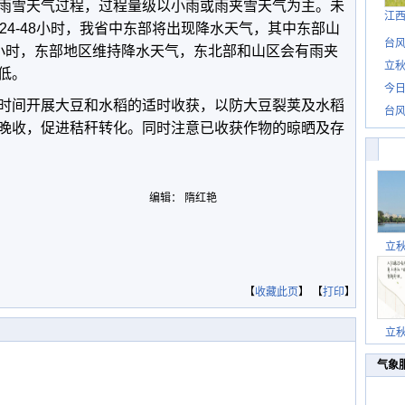
雨雪天气过程，过程量级以小雨或雨夹雪天气为主。未
江
24-48
小时，我省中东部将出现降水天气，其中东部山
台风
小时，东部地区维持降水天气，东北部和山区会有雨夹
立秋
低。
今日
时间开展大豆和水稻的适时收获，以防大豆裂荚及水稻
台风
晚收，促进秸秆转化。同时注意已收获作物的晾晒及存
编辑： 隋红艳
立
【
收藏此页
】 【
打印
】
立
气象