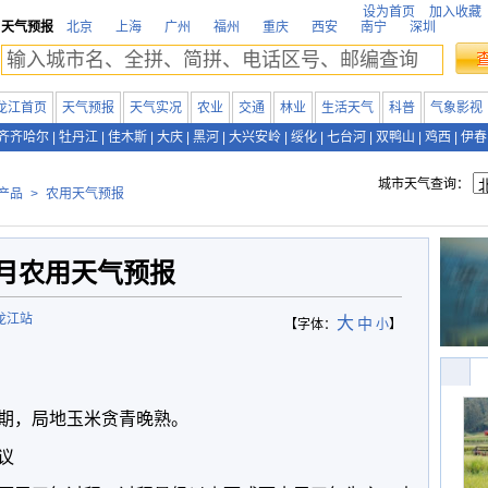
设为首页
加入收藏
天气预报
北京
上海
广州
福州
重庆
西安
南宁
深圳
龙江首页
天气预报
天气实况
农业
交通
林业
生活天气
科普
气象影视
齐齐哈尔
|
牡丹江
|
佳木斯
|
大庆
|
黑河
|
大兴安岭
|
绥化
|
七台河
|
双鸭山
|
鸡西
|
伊春
城市天气查询：
产品
>
农用天气预报
0月农用天气预报
龙江站
大
中
【字体：
小
】
期，局地玉米贪青晚熟。
议