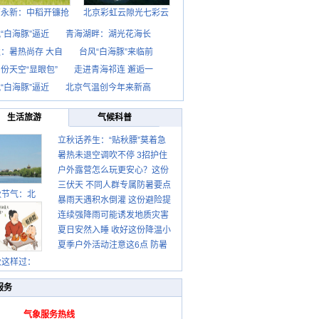
西永新：中稻开镰抢
北京彩虹云隙光七彩云
“白海豚”逼近
青海湖畔：湖光花海长
：暑热尚存 大自
台风“白海豚”来临前
份天空“显眼包”
走进青海祁连 邂逅一
“白海豚”逼近
北京气温创今年来新高
生活旅游
气候科普
立秋话养生：“贴秋膘”莫着急
暑热未退空调吹不停 3招护住
先清暑再防燥
户外露营怎么玩更安心？这份
肩颈不酸痛
三伏天 不同人群专属防暑要点
攻略请收好
秋节气：北
暴雨天遇积水倒灌 这份避险提
请收好
连续强降雨可能诱发地质灾害
示请收好
夏日安然入睡 收好这份降温小
这些前兆要知道
夏季户外活动注意这6点 防暑
贴士
健身两不误
秋这样过：
服务
气象服务热线