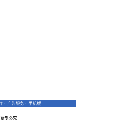
作
-
广告服务
-
手机版
所有 复制必究