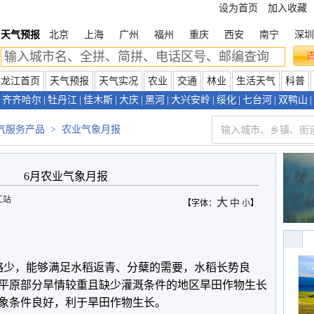
设为首页
加入收藏
天气预报
北京
上海
广州
福州
重庆
西安
南宁
深圳
黑龙江首页
天气预报
天气实况
农业
交通
林业
生活天气
科普
齐齐哈尔
|
牡丹江
|
佳木斯
|
大庆
|
黑河
|
大兴安岭
|
绥化
|
七台河
|
双鸭山
|
气服务产品
>
农业气象月报
6月农业气象月报
江站
大
中
【字体：
小
】
略少，能够满足水稻返青、分蘖的需要，水稻长势良
嫩平原部分旱情较重且缺少灌溉条件的地区旱田作物生长
象条件良好，利于旱田作物生长。