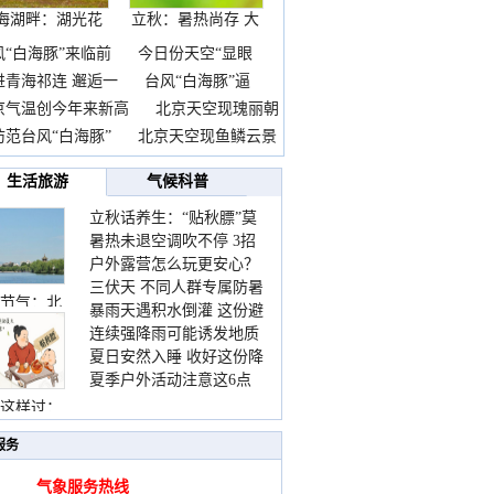
海湖畔：湖光花
立秋：暑热尚存 大
海长
自
风“白海豚”来临前
今日份天空“显眼
进青海祁连 邂逅一
台风“白海豚”逼
京气温创今年来新高
北京天空现瑰丽朝
防范台风“白海豚”
北京天空现鱼鳞云景
生活旅游
气候科普
立秋话养生：“贴秋膘”莫
暑热未退空调吹不停 3招
着急 先清暑再防燥
户外露营怎么玩更安心？
护住肩颈不酸痛
三伏天 不同人群专属防暑
这份攻略请收好
节气：北
暴雨天遇积水倒灌 这份避
要点请收好
连续强降雨可能诱发地质
险提示请收好
夏日安然入睡 收好这份降
灾害 这些前兆要知道
夏季户外活动注意这6点
温小贴士
防暑健身两不误
这样过：
服务
气象服务热线