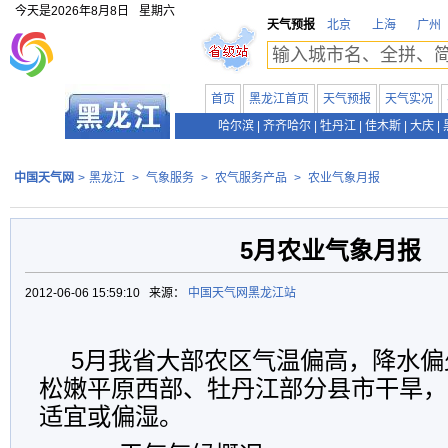
今天是
2026年8月8日
星期六
天气预报
北京
上海
广州
首页
黑龙江首页
天气预报
天气实况
哈尔滨
|
齐齐哈尔
|
牡丹江
|
佳木斯
|
大庆
|
中国天气网
>
黑龙江
>
气象服务
>
农气服务产品
>
农业气象月报
5月农业气象月报
2012-06-06 15:59:10 来源：
中国天气网黑龙江站
5
月我省大部农区气温偏高，降水偏
松嫩平原西部、牡丹江部分县市干旱，
适宜或偏湿。