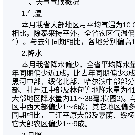
一、天气气候概况
1.
气温
本月我省大部地区月平均气温为
10.
相比，除泰来持平外，全省农区气温偏
1
）。与去年同期相比，各地分别偏高
2.
降水
本月我省降水偏少，全省平均降水
年同期偏少近
1
成，比去年同期偏少
3
黑河中部、绥化北部、哈尔滨中部部分
部、牡丹江中部及林甸等地降水量为
4
大部地区降水量为
11
～
38
毫米
(
图
2)
。
区中西大部
偏少
1
～
6
成
；其它地区偏
同期相比，三江平原大部及嘉荫、绥棱
它大部农区偏少
1
～
9
成。