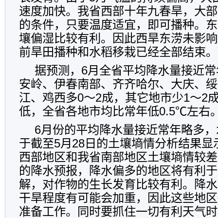
速度加快。我省西部十年九春旱，大部
的条件，只要温度适宜，即可播种。东
壤偏湿比较有利。因此西旱东涝未影响
前旱田播种和水稻移栽已经全部结束。
据预测，
6
月全省平均降水量接近常
安岭、伊春南部、齐齐哈尔、大庆、绥
江、鸡西多
0
～
2
成，其它地市少
1
～
2
低，全省各地市均比常年低
0.5℃
左右
6
月份的平均降水量接近常年略多，
于截至
5
月
28
日的土壤墒情分析结果显
西部地区和我省南部地区土壤墒情较差
的降水预报，降水偏多的地区将有利于
解，对作物的生长发育比较有利。降水
干旱程度有可能会加重，因此这些地区
准备工作。同时要抓住一切有利天气时