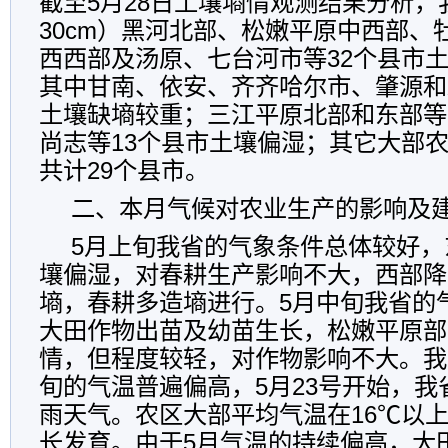
截至
5
月
28
日土壤墒情观测结果分析，
30cm
）黑河北部、松嫩平原中西部、
西西部及汤原、七台河市等
32
个县市
其中甘南、依安、齐齐哈尔市、肇源和
土壤缺墒较重；三江平原北部和东部等
尚志等
13
个县市土壤偏湿；其它大部
共计
29
个县市。
二、本月气候对农业生产的影响及
5
月上旬我省的气象条件总体较好，
壤偏湿，对春耕生产影响不大，西部降
墒，春耕多造墒进行。
5
月中旬我省的
大田作物出苗及幼苗生长，松嫩平原部
情，但程度较轻，对作物影响不大。我
旬的气温普遍偏高，
5
月
23
号开始，我
雨天气。农区大部平均气温在
16
℃以
长发育。由于
5
月气温的持续偏高，大