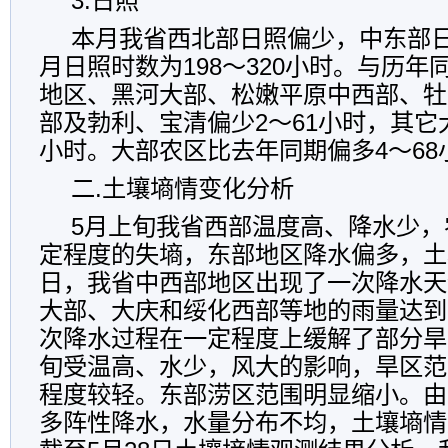
3.
日照
本月我省西北部日照偏少，中东部
月日照时数为
198
～
320
小时。与历年
地区、黑河大部、松嫩平原中西部、牡
部及勃利、宝清偏少
2
～
61
小时，其它
小时。大部农区比去年同期偏多
4
～
68
二
.
土壤墒情变化分析
5
月上旬我省西部温度高、降水少，
定程度的失墒，东部地区降水偏多，土
日，我省中西部地区出现了一次降水天
大部、大庆和绥化西部等地的雨量达到
次降水过程在一定程度上缓解了部分旱
旬受温高、水少，风大的影响，旱区范
程度较轻。东部涝区范围明显缩小。由
多阵性降水，水量分布不均，土壤墒情