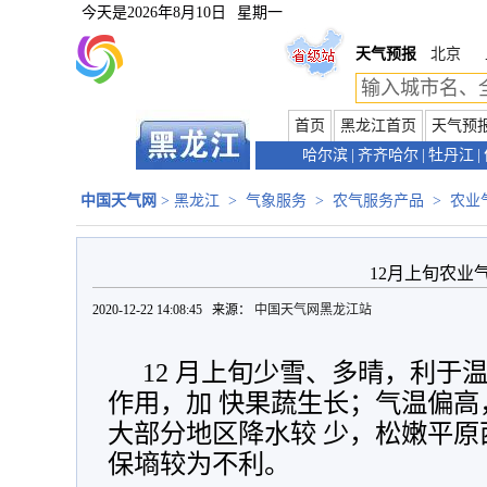
今天是
2026年8月10日
星期一
天气预报
北京
首页
黑龙江首页
天气预
哈尔滨
|
齐齐哈尔
|
牡丹江
|
中国天气网
>
黑龙江
>
气象服务
>
农气服务产品
>
农业
12月上旬农业
2020-12-22 14:08:45 来源：
中国天气网黑龙江站
12 月上旬少雪、多晴，利于
作用，加 快果蔬生长；气温偏
大部分地区降水较 少，松嫩平
保墒较为不利。