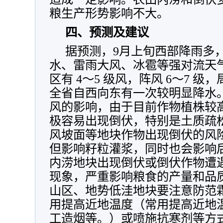
粮生产形势影响不大。
四、预测及建议
据预测，9月上旬西部降雨多
水、雷雨大风、冰雹等强对流天气。
区有 4～5 级风，阵风 6～7 级，
全省自西向东有一次较明显降水
风的影响，由于目前作物植株较
极容易出现倒伏，特别是土质疏
风坡面等地块作物出现倒伏的风
但影响籽粒灌浆，同时也会影响
内涝地块出现倒伏或倒伏作物遭
现象，严重影响粮食的产量和品
山区、地势低洼地块要注意防范
用提高近地温度（常用提高近地
工造烟等。）或喷施抗寒剂等方