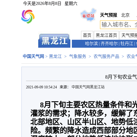
今天是
2026年8月8日
星期六
天气预报
北京
首页
黑龙江首页
天气预
哈尔滨
|
齐齐哈尔
|
牡丹江
|
中国天气网
>
黑龙江
>
气象服务
>
农气服务产品
>
农业
8月下旬农业
2021-09-09 10:54:24 来源：
中国天气网黑龙江站
8月下旬主要农区热量条件和
灌浆的需求；降水较多，缓解了
北部地区、山区半山区、地势低
险。频繁的降水造成西部部分地