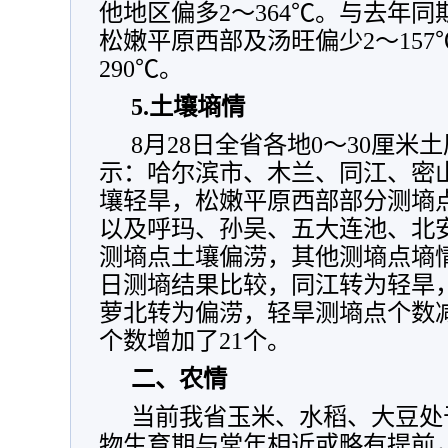
他地区偏多2～364℃。与去年
松嫩平原西部及汤旺偏少2～157
290℃。
5.土壤墒情
8月28日全省各地0～30厘
示：哈尔滨市、木兰、同江、密
壤轻旱，松嫩平原西部部分测墒
以及呼玛、孙吴、五大连池、北安
测墒点土壤偏涝，其他测墒点墒情
日测墒结果比较，同江转为轻旱
萝北转为偏涝，轻旱测墒点个数减
个数增加了21个。
二、农情
当前我省玉米、水稻、大豆处
物生育期与常年相近或略有提前