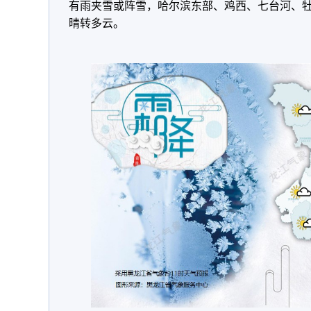
有雨夹雪或阵雪，哈尔滨东部、鸡西、七台河、
晴转多云。