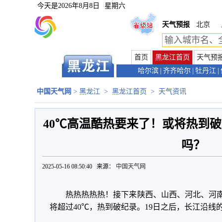
今天是
2026年8月8日
星期六
天气预报
北京
首页
黑龙江首页
天气预
哈尔滨
|
齐齐哈尔
|
牡丹江
|
中国天气网
>
黑龙江
>
黑龙江首页
>
天气资讯
40℃高温酷热要来了！或将热到破
吗？
2025-05-16 08:50:40 来源：
中国天气网
热热热热热！接下来陕西、山西、河北、河
将超过40℃，热到破纪录。19日之后，长江沿线