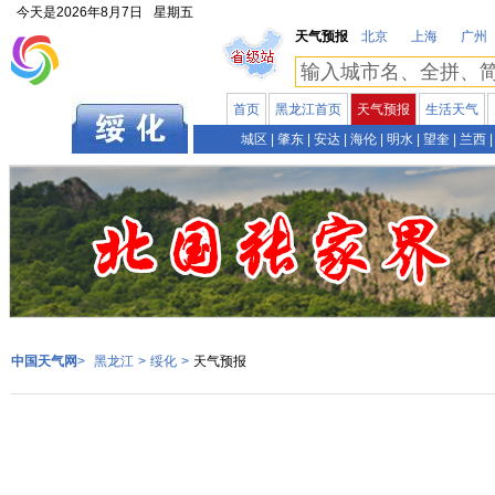
今天是
2026年8月7日
星期五
天气预报
北京
上海
广州
首页
黑龙江首页
天气预报
生活天气
黑龙江
城区
|
肇东
|
安达
|
海伦
|
明水
|
望奎
|
兰西
|
中国天气网
>
黑龙江
>
绥化
>
天气预报