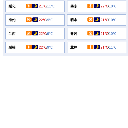
绥化
21℃
/
11℃
肇东
22℃
/
10℃
海伦
22℃
/
9℃
明水
21℃
/
10℃
兰西
22℃
/
9℃
青冈
21℃
/
10℃
绥棱
22℃
/
9℃
北林
21℃
/
11℃