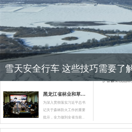
防火要闻
黑龙江省林业和草原局对春季森林防火工作进行再动员再部署再落实
3月29日上午，黑
黑龙江省林业和草原局党组
雪天安全行车 这些技巧需要了
火工作新闻发布会，市
书记、局长王东旭对春季森
林防火工作进行了再动员...
伊春森工桃山林
黑龙江省林业和草原局组织集中收听收看国家林草局森林草原防火工作电视电话会议和全省森林防火工作紧急视频会议
为深入贯彻落实习近平总书
记关于森林防火工作的重要
批示，全力做到全省当前...