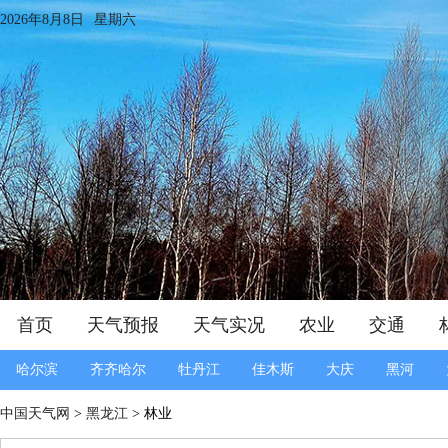
2026年8月8日
星期六
首页
天气预报
天气实况
农业
交通
哈尔滨
齐齐哈尔
牡丹江
佳木斯
大庆
黑河
中国天气网
>
黑龙江
> 林业