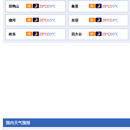
双鸭山
29℃
/
20℃
集贤
29℃
/
20℃
饶河
26℃
/
15℃
友谊
29℃
/
18℃
岭东
29℃
/
20℃
四方台
29℃
/
20℃
国内天气预报