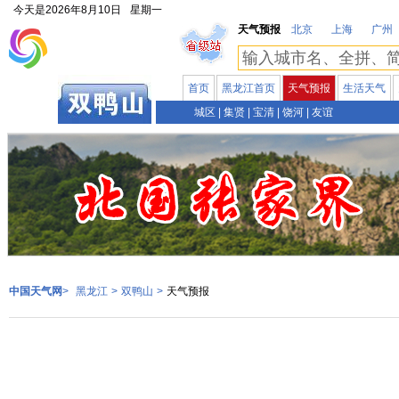
今天是
2026年8月10日
星期一
天气预报
北京
上海
广州
首页
黑龙江首页
天气预报
生活天气
黑龙江
城区
|
集贤
|
宝清
|
饶河
|
友谊
中国天气网
>
黑龙江
>
双鸭山
>
天气预报