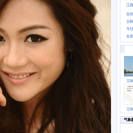
江
台风
立秋
今日
台风
立
立
气象