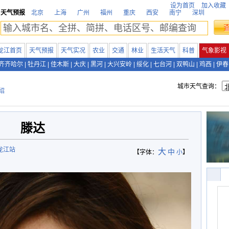
设为首页
加入收藏
天气预报
北京
上海
广州
福州
重庆
西安
南宁
深圳
龙江首页
天气预报
天气实况
农业
交通
林业
生活天气
科普
气象影视
齐齐哈尔
|
牡丹江
|
佳木斯
|
大庆
|
黑河
|
大兴安岭
|
绥化
|
七台河
|
双鸭山
|
鸡西
|
伊春
城市天气查询：
绍
滕达
龙江站
大
中
【字体：
小
】