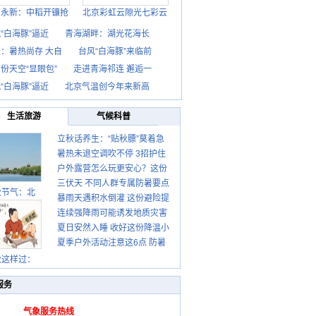
西永新：中稻开镰抢
北京彩虹云隙光七彩云
“白海豚”逼近
青海湖畔：湖光花海长
：暑热尚存 大自
台风“白海豚”来临前
份天空“显眼包”
走进青海祁连 邂逅一
“白海豚”逼近
北京气温创今年来新高
生活旅游
气候科普
立秋话养生：“贴秋膘”莫着急
暑热未退空调吹不停 3招护住
先清暑再防燥
户外露营怎么玩更安心？这份
肩颈不酸痛
三伏天 不同人群专属防暑要点
攻略请收好
秋节气：北
暴雨天遇积水倒灌 这份避险提
请收好
连续强降雨可能诱发地质灾害
示请收好
夏日安然入睡 收好这份降温小
这些前兆要知道
夏季户外活动注意这6点 防暑
贴士
健身两不误
秋这样过：
服务
气象服务热线