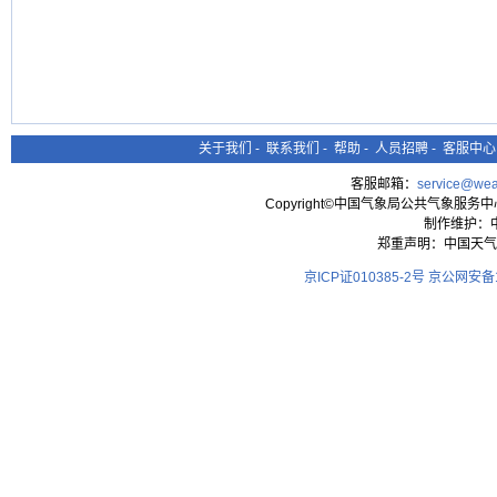
关于我们
-
联系我们
-
帮助
-
人员招聘
-
客服中心
客服邮箱：
service@wea
Copyright©中国气象局公共气象服务中心 All
制作维护：
郑重声明：中国天气
京ICP证010385-2号
京公网安备11