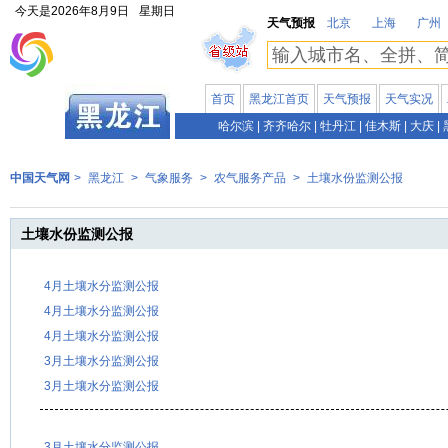
今天是
2026年8月9日
星期日
天气预报
北京
上海
广州
首页
黑龙江首页
天气预报
天气实况
哈尔滨
|
齐齐哈尔
|
牡丹江
|
佳木斯
|
大庆
|
中国天气网
>
黑龙江
>
气象服务
>
农气服务产品
>
土壤水份监测公报
土壤水份监测公报
4月土壤水分监测公报
4月土壤水分监测公报
4月土壤水分监测公报
3月土壤水分监测公报
3月土壤水分监测公报
3月土壤水分监测公报