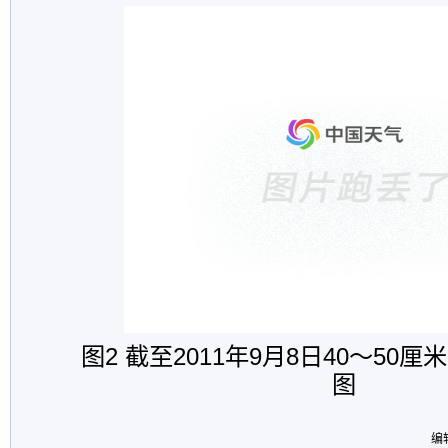
图
2
截至
2011
年
9
月
8
日
40
～
50
厘米
图
编