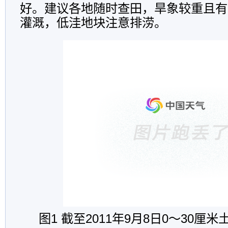
好。建议各地随时查田，旱象较重且有
灌溉，低洼地块注意排涝
。
图
1
截至
2011
年
9
月
8
日
0
～
30
厘米