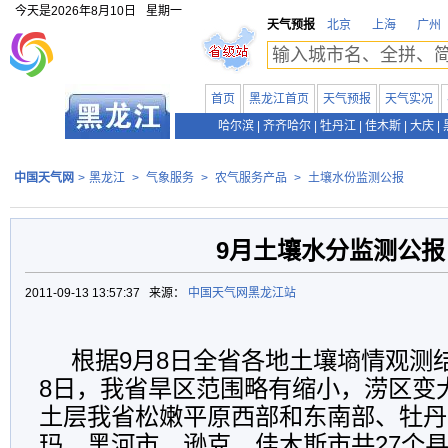
今天是
2026年8月10日
星期一
天气预报
北京
上海
广州
首页
黑龙江首页
天气预报
天气实况
哈尔滨
|
齐齐哈尔
|
牡丹江
|
佳木斯
|
大庆
|
中国天气网
>
黑龙江
>
气象服务
>
农气服务产品
>
土壤水份监测公报
9月土壤水分监测公报
2011-09-13 13:57:37 来源：
中国天气网黑龙江站
根据
9
月
8
日全省各地土壤墒情观测
8
日，
我省旱区范围略有缩小，涝区变
土层我省松嫩平原西部和东南部、牡丹
玛、黑河市、逊克、佳木斯市共
27
个