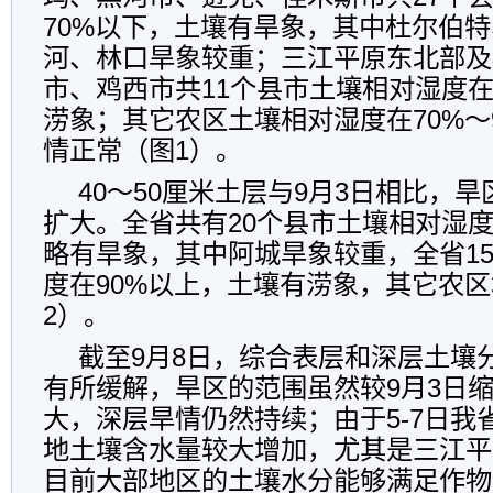
70%
以下，土壤有旱象，其中杜尔伯特
河、林口旱象较重；三江平原东北部及
市、鸡西市共
11
个县市
土壤
相对湿度
涝
象
；其它农区土壤相对湿度在
70%
～
情正常（图
1
）
。
40
～
50
厘米土层与
9
月
3
日相比，旱
扩大。全省共有
20
个县市
土壤
相对湿
略有旱象，其中阿城旱象较重，全省
1
度在
90%
以上，土壤有涝
象
，其它农区
2
）。
截至
9
月
8
日，综合表层和深层土壤
有所缓解，旱区的范围虽然较
9
月
3
日
大，深层旱情仍然持续；由于
5-7
日我
地土壤含水量较大增加，尤其是三江平
目前大部地区的土壤水分能够满足作物