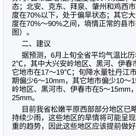
态；北安、克东、拜泉、肇州和鸡西市
度在70
%
以下，处于偏旱状态；其它大
度在70%～90%之间，墒情正常
的
县市
图）。
二、建议
据预测，6月上旬全省平均气温比历
2
℃
，其中大兴安岭地区、黑河、伊春市
它地市在17～19
℃
；旬降水量牡丹江
期偏少6～10mm，其它地市偏少10～
岭地区、黑河市、伊春市在5～15mm
25mm。
目前我省松嫩平原西部部分地区已
持续少雨，这些地区的旱情将可能呈现
重的趋势，因此这些地区应该提前做好