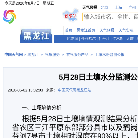
今天是
2026年8月7日
星期五
天气预报
北京
上海
广州
首页
黑龙江首页
天气预报
天气实况
哈尔滨
|
齐齐哈尔
|
牡丹江
|
佳木斯
|
大庆
|
中国天气网
>
黑龙江
>
气象服务
>
农气服务产品
>
土壤水份监测公报
5月28日土壤水分监测
2010-06-02 13:32:03 来源：
中国天气网黑龙江站
一、土壤墒情分析
根据5月28日土壤墒情观测结果分析：
省农区三江平原东部部分县市以及鹤岗
芬河7县市土壤相对湿度在90
%
以上，