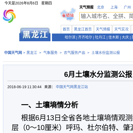
今天是
2026年8月6日
星期四
天气预报
北京
上海
广州
首页
黑龙江首页
天气预报
天气实况
哈尔滨
|
齐齐哈尔
|
牡丹江
|
佳木斯
|
大庆
|
中国天气网
>
黑龙江
>
气象服务
>
农气服务产品
>
土壤水份监测公报
6月土壤水分监测公报
2018-06-19 11:30:44 来源：
中国天气网黑龙江站
一、土壤墒情分析
根据6月13日全省各地土壤墒情观
层（0～10厘米）呼玛、杜尔伯特、肇