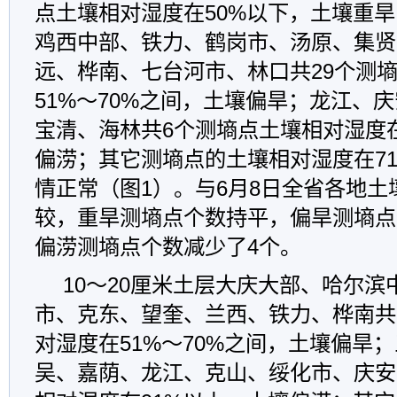
点土壤相对湿度在50%以下，土壤重
鸡西中部、铁力、鹤岗市、汤原、集贤
远、桦南、七台河市、林口共29个测
51%～70%之间，土壤偏旱；龙江、
宝清、海林共6个测墒点土壤相对湿度在
偏涝；其它测墒点的土壤相对湿度在71
情正常（图1）。与6月8日全省各地土
较，重旱测墒点个数持平，偏旱测墒点
偏涝测墒点个数减少了4个。
10～20厘米土层大庆大部、哈尔滨
市、克东、望奎、兰西、铁力、桦南共
对湿度在51%～70%之间，土壤偏旱
吴、嘉荫、龙江、克山、绥化市、庆安