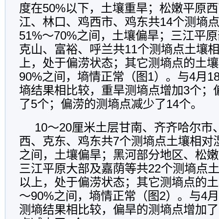
度在50%以下，土壤重旱；松嫩平原
江、林口、鸡西市、鸡东共14个测墒
51%～70%之间，土壤偏旱；三江平
克山、富裕、呼兰共11个测墒点土壤相
上，处于偏涝状态；其它测墒点的土壤
90%之间，墒情正常（图1）。与4月
墒结果相比较，重旱测墒点增加3个；
了5个；偏涝的测墒点减少了14个。
10～20厘米土层甘南、齐齐哈尔
西、克东、鸡东共7个测墒点土壤相对湿
之间，土壤偏旱；黑河部分地区、松嫩
三江平原大部及嘉荫等共22个测墒点土
以上，处于偏涝状态；其它测墒点的土
～90%之间，墒情正常（图2）。与4
测墒结果相比较，偏旱的测墒点增加了