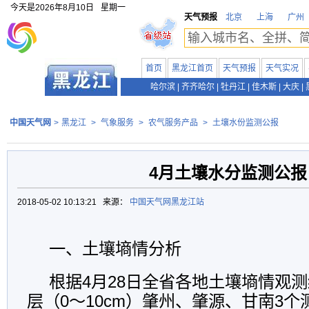
今天是
2026年8月10日
星期一
天气预报
北京
上海
广州
首页
黑龙江首页
天气预报
天气实况
哈尔滨
|
齐齐哈尔
|
牡丹江
|
佳木斯
|
大庆
|
中国天气网
>
黑龙江
>
气象服务
>
农气服务产品
>
土壤水份监测公报
4月土壤水分监测公报
2018-05-02 10:13:21 来源：
中国天气网黑龙江站
一、土壤墒情分析
根据4月28日全省各地土壤墒情观
层（0～10cm）肇州、肇源、甘南3