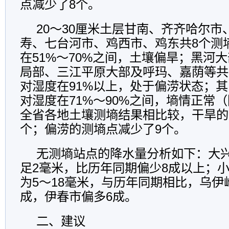
点减少了8个。
20～30厘米土层甘南、齐齐哈尔
寿、七台河市、鸡西市、鸡东共8个测
在51%～70%之间，土壤偏旱；黑河
局部、三江平原大部及呼玛、嘉荫等共
对湿度在91%以上，处于偏涝状态；
对湿度在71%～90%之间，墒情正常（
全省各地土壤测墒结果相比较，干旱的
个；偏涝的测墒点减少了9个。
无测墒站点的降水量分析如下：大
足2毫米，比历年同期偏少8成以上；
为5～18毫米，与历年同期相比，乌伊岭
成，伊春市偏多6成。
二、建议