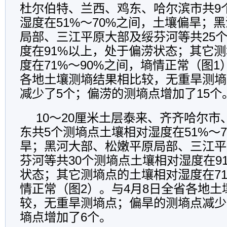
杜尔伯特、兰西、鸡东、哈尔滨市共9
湿度在51%～70%之间，土壤偏旱；
局部、三江平原大部及绥芬河等共25
度在91%以上，处于偏涝状态；其它
度在71%～90%之间，墒情正常（图1
各地土壤测墒结果相比较，无重旱测墒
减少了5个；偏涝的测墒点增加了15个
10～20厘米土层泰来、齐齐哈尔
东共5个测墒点土壤相对湿度在51%～
旱；黑河大部、松嫩平原局部、三江平
芬河等共30个测墒点土壤相对湿度在9
状态；其它测墒点的土壤相对湿度在71
情正常（图2）。与4月8日全省各地土
较，无重旱测墒点；偏旱的测墒点减少
墒点增加了6个。