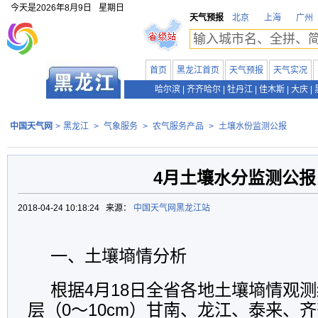
今天是
2026年8月9日
星期日
天气预报
北京
上海
广州
首页
黑龙江首页
天气预报
天气实况
哈尔滨
|
齐齐哈尔
|
牡丹江
|
佳木斯
|
大庆
|
中国天气网
>
黑龙江
>
气象服务
>
农气服务产品
>
土壤水份监测公报
4月土壤水分监测公报
2018-04-24 10:18:24 来源：
中国天气网黑龙江站
一、土壤墒情分析
根据4月18日全省各地土壤墒情观
层（0～10cm）甘南、龙江、泰来、