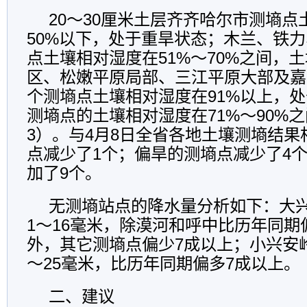
20～30厘米土层齐齐哈尔市测墒点
50%以下，处于重旱状态；木兰、铁力
点土壤相对湿度在51%～70%之间，
区、松嫩平原局部、三江平原大部及嘉
个测墒点土壤相对湿度在91%以上，
测墒点的土壤相对湿度在71%～90%
3）。与4月8日全省各地土壤测墒结
点减少了1个；偏旱的测墒点减少了4
加了9个。
无测墒站点的降水量分析如下：大
1～16毫米，除漠河和呼中比历年同期偏
外，其它测墒点偏少7成以上；小兴安
～25毫米，比历年同期偏多7成以上。
二、建议