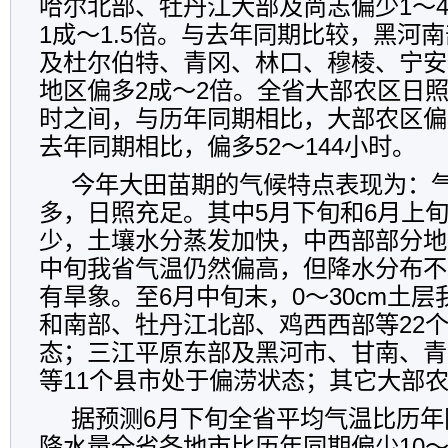
哈尔北部、牡丹江大部及尚志偏少
1
～
1
成～
1.5
倍。与去年同期比较，黑河南
及杜尔伯特、青冈、林口、穆棱、宁安
地区偏多
2
成～
2
倍。全省大部农区日
时之间，与历年同期相比，大部农区偏
去年同期相比，偏多
52
～
144
小时。
今年大田苗期的气候特点表现为：
多，日照充足。其中
5
月下旬和
6
月上
少，土壤水分蒸发加快，中西部部分地
中旬我省气温仍然偏高，但降水分布不
有旱象。至
6
月中旬末，
0
～
30cm
土层
和南部、牡丹江北部、鸡西西部等
22
态；三江平原东部及黑河市、甘南、青
等
11
个县市处于偏涝状态；其它大部
据预测
6
月下旬全省平均气温比历年
降水量全省各地市比历年同期偏少
10