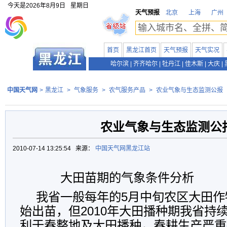
今天是
2026年8月9日
星期日
天气预报
北京
上海
广州
首页
黑龙江首页
天气预报
天气实况
哈尔滨
|
齐齐哈尔
|
牡丹江
|
佳木斯
|
大庆
|
中国天气网
>
黑龙江
>
气象服务
>
农气服务产品
>
农业气象与生态监测公报
农业气象与生态监测公
2010-07-14 13:25:54 来源：
中国天气网黑龙江站
大田苗期的气象条件分析
我省一般每年的
5
月中旬农区大田作
始出苗，但
2010
年大田播种期我省持
利于春整地及大田播种，春耕生产严重