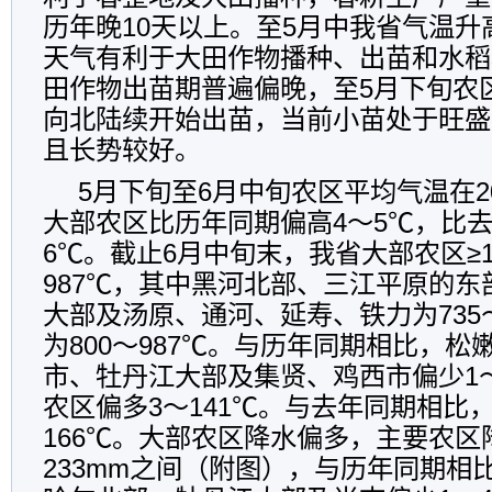
历年晚
10
天以上。至
5
月中我省气温升
天气有利于大田作物播种、出苗和水稻
田作物出苗期普遍偏晚，至
5
月下旬农
向北陆续开始出苗，当前小苗处于旺盛
且长势较好。
5
月下旬至
6
月中旬农区平均气温在
2
大部农区比历年同期偏高
4
～
5
℃，比
6
℃。截止
6
月中旬末，我省大部农区≥
987
℃，其中黑河北部、三江平原的东
大部及汤原、通河、延寿、铁力为
735
为
800
～
987
℃。与历年同期相比，松
市、牡丹江大部及集贤、鸡西市偏少
1
农区偏多
3
～
141
℃。与去年同期相比
166
℃。大部农区降水偏多，主要农区
233mm
之间（附图），与历年同期相