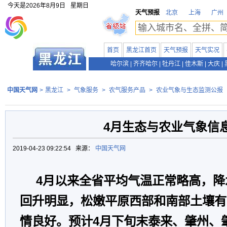
今天是
2026年8月9日
星期日
天气预报
北京
上海
广州
首页
黑龙江首页
天气预报
天气实况
哈尔滨
|
齐齐哈尔
|
牡丹江
|
佳木斯
|
大庆
|
中国天气网
>
黑龙江
>
气象服务
>
农气服务产品
>
农业气象与生态监测公报
4月生态与农业气象信
2019-04-23 09:22:54 来源：
中国天气网
4月以来全省平均气温正常略高，降
回升明显，松嫩平原西部和南部土壤有
情良好。预计4月下旬末泰来、肇州、