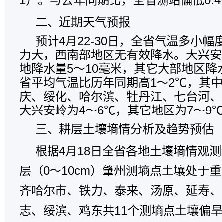
1）。与去年同期比，全省测站偏低0.4～
二、近期天气预报
预计4月22-30日，全省气温多小
力大，西南部地区无有效降水。大兴安
地降水量5～10毫米，其它大部地区降
省平均气温比历年同期高1～2℃，其
庆、绥化、哈尔滨、牡丹江、七台河、鸡
大兴安岭为4～6℃，其它地区为7～9
三、耕层土壤墒情分析及趋势预估
根据4月18日全省各地土壤墒情观
层（0～10cm）肇州测墒点土壤处于
齐哈尔市、铁力、泰来、汤原、延寿、
志、绥滨、鸡东共11个测墒点土壤偏