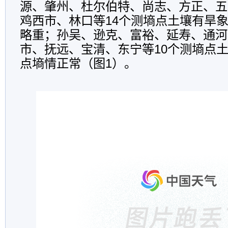
源、肇州、杜尔伯特、尚志、方正、五
鸡西市、林口等14个测墒点土壤有旱
略重；孙吴、逊克、富裕、延寿、通河
市、抚远、宝清、东宁等10个测墒点
点墒情正常（图1）。