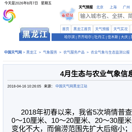
今天是
2026年8月7日
星期五
天气预报
北京
上海
广州
首页
黑龙江首页
天气预报
天气实况
哈尔滨
|
齐齐哈尔
|
牡丹江
|
佳木斯
|
大庆
|
中国天气网
>
黑龙江
>
气象服务
>
农气服务产品
>
农业气象与生态监测公报
4月生态与农业气象信
2018-04-16 10:26:05 来源：
中国天气网黑龙江站
2018年初春以来，我省5次墒情普
0～10厘米、10～20厘米、20～30
变化不大，而偏涝范围先扩大后缩小；