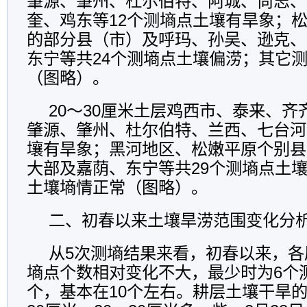
肇源、肇州、杜尔伯特、阿城、尚志、
奎、鸡东等12个测墒点土壤有旱象；
的部分县（市）及呼玛、孙吴、逊克、
东宁等共24个测墒点土壤偏涝；其它
（图略）。
20～30厘米土层鸡西市、泰来、
肇源、肇州、杜尔伯特、兰西、七台河
壤有旱象；黑河地区、松嫩平原个别县
大部及嘉荫、东宁等共29个测墒点土
土壤墒情正常（图略）。
二、初春以来土壤旱涝范围变化分
从5次测墒结果来看，初春以来，各
墒点个数相对变化不大，最少时为6个
个，基本在10个左右。耕层土壤干旱的