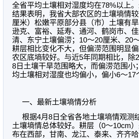
全省平均土壤相对湿度均在78%以上。
结果表明，我省大部农区的土壤墒情较
厘米）松嫩平原部分县（市）土壤有旱
逊克、富裕、延寿、通河、鹤岗市、佳
清、东宁土壤偏涝；10～20厘米、20
耕层相比变化不大，但偏涝范围明显偏
农区底墒较好。与近5年同期相比，除2
8日土壤干旱范围略大，而偏涝范围小
均土壤相对湿度也均偏小，偏小6～17
一、最新土壤墒情分析
根据4月8日全省各地土壤墒情观测
土壤墒情总体较好。耕层（0～10cm
布在西部，甘南、龙江、泰来、齐齐哈