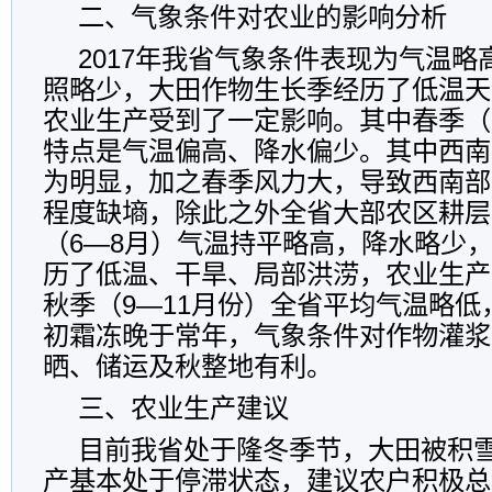
二、气象条件对农业的影响分析
2017年我省气象条件表现为气温
照略少，大田作物生长季经历了低温天
农业生产受到了一定影响。其中春季（
特点是气温偏高、降水偏少。其中西南
为明显，加之春季风力大，导致西南部
程度缺墒，除此之外全省大部农区耕层
（
6—8月）
气温
持平略高
，降水
略少
历了低温、干旱、局部洪涝，农业生产
秋季（
9—11月份）全省平均气温略
初霜冻晚于常年，气象条件对作物灌浆
晒、储运及秋整地有利。
三、农业生产建议
目前我省处于隆冬季节，大田被积
产基本处于停滞状态，建议农户积极总