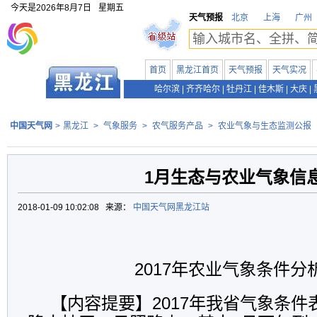
今天是
2026年8月7日
星期五
天气预报
北京
上海
广州
首页
黑龙江首页
天气预报
天气实况
哈尔滨
|
齐齐哈尔
|
牡丹江
|
佳木斯
|
大庆
|
中国天气网
>
黑龙江
>
气象服务
>
农气服务产品
>
农业气象与生态监测公报
1月生态与农业气象信
2018-01-09 10:02:08 来源：
中国天气网黑龙江站
2017年农业气象条件分
【内容提要】
2017年我省气象条