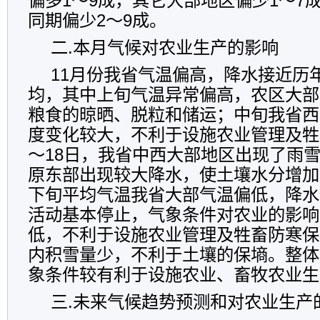
偏多
1
～
9
成，其它大部地区偏少
1
～
7
同期偏少
2
～
9
成。
二
.
本月气候对农业生产的影响
11
月份我省气温偏高，降水接近历
均，其中上旬气温异常偏高，农区大部
粮食的晾晒、脱粒和储运；中旬我省西
度变化较大，不利于设施农业管理及牲
～
18
日，我省中西大部地区出现了雨
原东部出现较大降水，使土壤水分增加
下旬平均气温我省大部气温偏低，降水
活动基本停止，气象条件对农业的影响
低，不利于设施农业管理及牲畜防寒保
内积雪量少，不利于土壤的保墒。整体
象条件较有利于设施农业、畜牧农业生
三
.
未来气候趋势预测和对农业生产