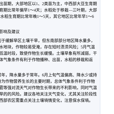
—出苗期，大部地区以1、2类苗为主，中西部大豆生育期
生育期比常年偏早1～4天；水稻处于移栽—三叶期，大部
常水稻生育期比常年晚1～5天，其它地区比常年早1～6
影响及建议
利于缓解旱区土壤干旱，但东南部部分地区降水量多，
水地块，作物较易受淹，存在短时渍涝风险；5月气温
低温时段，致使作物生长缓慢。土壤旱象有所减弱，干
体气象条件有利于作物播种、出苗，水稻的移栽和返
常年，降水量多于常年。6月上旬气温偏高、降水少或持
份为作物营养生长的主要时期，总体气象条件利于作物
雹等强对流天气对作物生长带来的不利影响，同时气温
旱的的风险。建议各地关注天气变化，尤其关注阶段性
西部农区需重点关注土壤墒情变化，注意保水保墒。