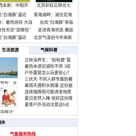
西永新：中稻开
北京彩虹云隙光七
镰抢
彩云
风“白海豚”逼近
青海湖畔：湖光花海
秋：暑热尚存 大自
台风“白海豚”来临
日份天空“显眼包”
走进青海祁连 邂逅
风“白海豚”逼近
北京气温创今年来新
生活旅游
气候科普
立秋话养生：“贴秋膘”莫
暑热未退空调吹不停 3招
着急 先清暑再防燥
户外露营怎么玩更安心？
护住肩颈不酸痛
三伏天 不同人群专属防暑
这份攻略请收好
节气：北
暴雨天遇积水倒灌 这份避
要点请收好
连续强降雨可能诱发地质
险提示请收好
夏日安然入睡 收好这份降
灾害 这些前兆要知道
夏季户外活动注意这6点
温小贴士
防暑健身两不误
这样过：
服务
气象服务热线