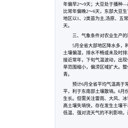
年偏早2～9天；大豆处于播种
比常年偏晚2～6天，东部大豆
地区以1、2类苗为主,汤原、五
天。
三、气象条件对农业生产的
5月全省大部地区降水多，
土壤偏湿，排水不畅或未及时排
接近常年，下旬气温波动，出现
旱范围缩小，偏涝区域扩大。整
青。
预计6月全省平均气温高于
平，利于东南部土壤散墒。6月
生长。但需关注雷雨、大风、冰
高土壤失墒快，存在发生土壤干
低温、强对流天气的不利影响，