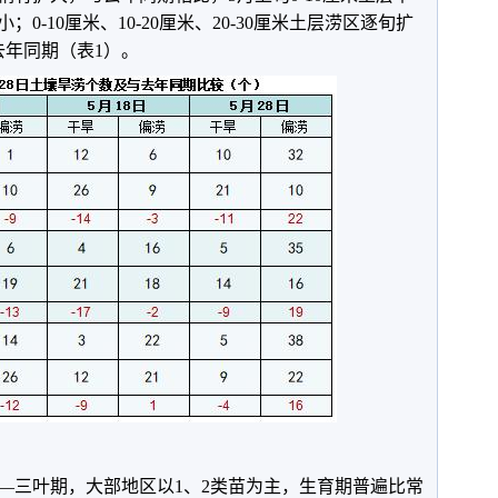
-10厘米、10-20厘米、20-30厘米土层涝区逐旬扩
去年同期（表1）。
—三叶期，大部地区以1、2类苗为主，生育期普遍比常