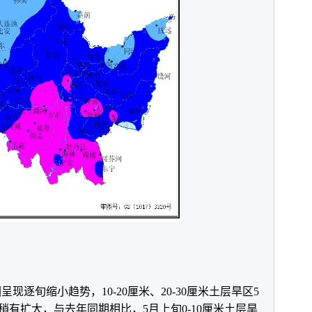
呈现逐旬缩小趋势，10-20厘米、20-30厘米土层旱区5
有扩大，与去年同期相比，5月上旬0-10厘米土层旱