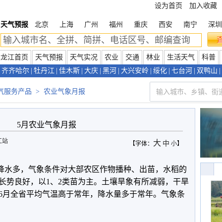
设为首页
加入收藏
天气预报
北京
上海
广州
福州
重庆
西安
南宁
深圳
黑龙江首页
天气预报
天气实况
农业
交通
林业
生活天气
科普
齐齐哈尔
|
牡丹江
|
佳木斯
|
大庆
|
黑河
|
大兴安岭
|
绥化
|
七台河
|
双鸭山
|
气服务产品
>
农业气象月报
5月农业气象月报
江站
大
中
【字体：
小
】
降水多，气象条件对大部农区作物播种、出苗，水稻的
长势良好，以1、2类苗为主。土壤旱象有所减弱，干旱
6月全省平均气温高于常年，降水量多于常年。气象条