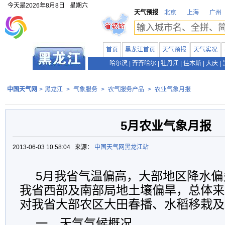
今天是
2026年8月8日
星期六
天气预报
北京
上海
广州
首页
黑龙江首页
天气预报
天气实况
哈尔滨
|
齐齐哈尔
|
牡丹江
|
佳木斯
|
大庆
|
中国天气网
>
黑龙江
>
气象服务
>
农气服务产品
>
农业气象月报
5月农业气象月报
2013-06-03 10:58:04 来源：
中国天气网黑龙江站
5
月我省气温偏高，大部地区降水偏
我省西部及南部局地土壤偏旱，总体来
对我省大部农区大田春播、水稻移栽及
一、天气气候概况