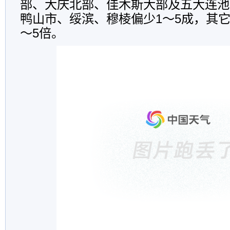
部、大庆北部、佳木斯大部及五大连池
鸭山市、绥滨、穆棱偏少
1
～
5
成，其
～
5
倍。
.