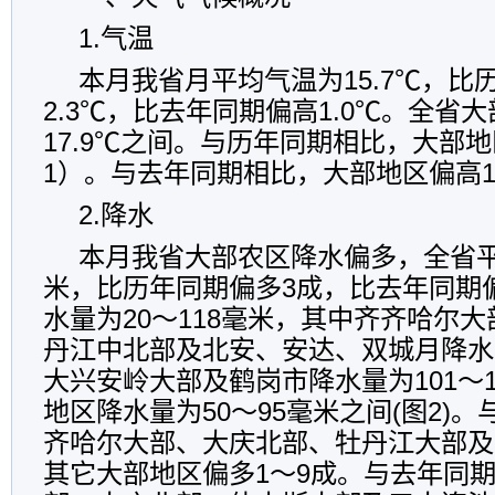
1.
气温
本月我省月平均气温为
15.7
℃，比
2.3
℃，比去年同期偏高
1.0
℃。全省大
17.9
℃
之间。与历年同期相比，大部地
1
）。与去年同期相比，大部地区偏高
2.
降水
本月我省大部农区降水偏多，全省
米，比历年同期偏多
3
成，比去年同期
水量为
20
～
118
毫米，其中齐齐哈尔大
丹江中北部及北安、安达、双城月降水
大兴安岭大部及鹤岗市降水量为
101
～
地区降水量为
50
～
95
毫米之间
(
图
2)
。
齐哈尔大部、大庆北部、牡丹江大部及
其它大部地区偏多
1
～
9
成。与去年同