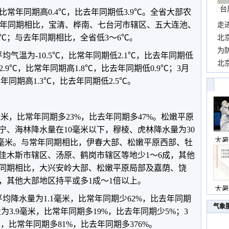
台
，比常年同期高0.4℃，比去年同期低3.9℃。全省大部农
。与常年同期相比，宝清、桦南、七台河市辖区、五大连池、
走
℃；与去年同期相比，全省低3～6℃。
近
北
霞
为
均气温为-10.5℃，比常年同期低2.1℃，比去年同期低
观
北
2.9℃，比常年同期高1.8℃，比去年同期低0.9℃；3月
现
年同期高1.3℃，比去年同期低2.5℃。
2毫米，比常年同期多23%，比去年同期多47%。松嫩平原
宁、海林降水量在10毫米以下，穆棱、虎林降水量为30
大暑
～25毫米。与常年同期相比，伊春大部、松嫩平原西部、牡
佳木斯市辖区、汤原、鹤岗市辖区等地少1～6成，其他
年同期相比，大兴安岭大部、松嫩平原局部及嘉荫、饶
，其他大部地区持平或多1成～1倍以上。
大暑
均降水量为1.1毫米，比常年同期少62%，比去年同期
气象
为3.9毫米，比常年同期多19%，比去年同期少5%；3
，比常年同期多81%，比去年同期多376%。