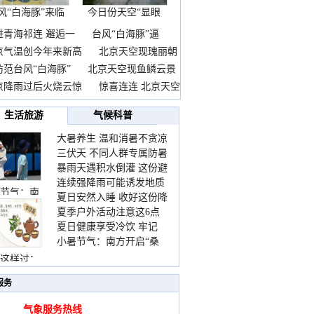
风“白海豚”来临
今日份天空“显眼
前
包”
进青海祁连 邂逅一
台风“白海豚”逼
京气温创今年来新高
北京天空现瑰丽朝
防范台风“白海豚”
北京天空现鱼鳞云景
京降雨过后火烧云惊
惊喜连连 北京天空
生活旅游
气候科普
大暑养生 温和消暑不贪凉
三伏天 不同人群专属防暑
暴雨天遇积水倒灌 这份避
要点请收好
连续强降雨可能诱发地质
险提示请收好
节气：南
夏日安然入睡 收好这份降
灾害 这些前兆要知道
夏季户外活动注意这6点
温小贴士
夏日健康享受冷饮 牢记
防暑健身两不误
小暑节气：南方开启“桑
“两注意一控制”
拿”模式 北方陆续进入雨
这样过：
季
服务
气象服务热线