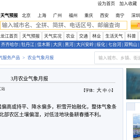
设为首页
加入收藏
天气预报
北京
上海
广州
福州
重庆
西安
南宁
深圳
黑龙江首页
天气预报
天气实况
农业
交通
林业
生活天气
科普
齐齐哈尔
|
牡丹江
|
佳木斯
|
大庆
|
黑河
|
大兴安岭
|
绥化
|
七台河
|
双鸭山
|
气服务产品
>
农业气象月报
3月农业气象月报
江站
大
中
【字体：
小
】
温偏高或持平、降水偏多，积雪开始融化，整体气象条
北部农区土壤偏湿，对低洼地块备耕春播不利。