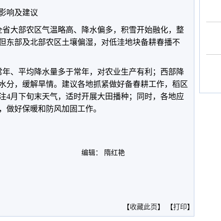
影响及建议
全省大部农区气温略高、降水偏多，积雪开始融化，整
但东部及北部农区土壤偏湿，对低洼地块备耕春播不
常年、平均降水量多于常年，对农业生产有利；西部降
水分，缓解旱情。建议各地抓紧做好备春耕工作，稻区
注4月下旬末天气，适时开展大田播种；同时，各地应
，做好保暖和防风加固工作。
编辑： 隋红艳
。
【
收藏此页
】 【
打印
】