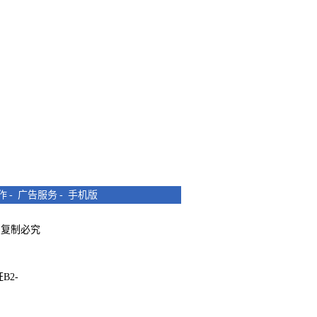
作
-
广告服务
-
手机版
所有 复制必究
B2-