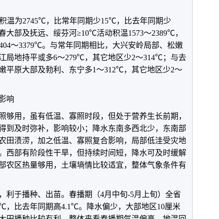
动积温为2745℃，比常年同期少15℃，比去年同期少
大部及抚远、绥芬河≥10℃活动积温1573～2389℃，
404～3379℃。与常年同期相比，大兴安岭局部、松嫩
局地持平或多6～279℃，其它地区少2～314℃；与去
平原大部及勃利、东宁多1～312℃，其它地区少2～
影响
，日照够用，虽有低温、寡照时段，但处于营养生长前期，
得到及时弥补，影响较小；降水东南多西北少，东南部
农田渍涝，加之低温、寡照复合影响，局部低洼受灾地
。西部有阶段性干旱，但持续时间短，降水可及时缓解
部农区热量够用，土壤墒情比较适宜，整体气象条件有
，利于播种、出苗。春播期（4月中旬-5月上旬）全省
.5℃，比去年同期高4.1℃。降水偏少，大部地区10厘米
大田播种比较有利。整体来看春播期气温偏高，地温回