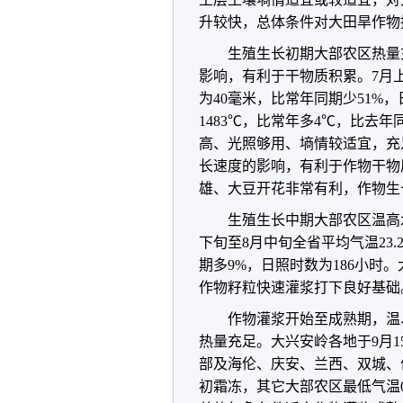
升较快，总体条件对大田旱作物
生殖生长初期大部农区热量
影响，有利于干物质积累。7月上
为40毫米，比常年同期少51%，
1483℃，比常年多4℃，比去
高、光照够用、墒情较适宜，充
长速度的影响，有利于作物干物
雄、大豆开花非常有利，作物生
生殖生长中期大部农区温高
下旬至8月中旬全省平均气温23.
期多9%，日照时数为186小时
作物籽粒快速灌浆打下良好基础
作物灌浆开始至成熟期，温
热量充足。大兴安岭各地于9月1
部及海伦、庆安、兰西、双城、
初霜冻，其它大部农区最低气温