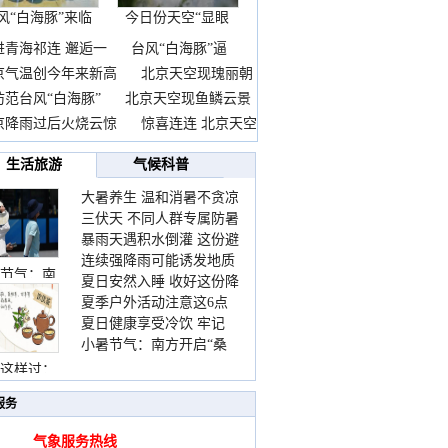
风“白海豚”来临
今日份天空“显眼
前
包”
进青海祁连 邂逅一
台风“白海豚”逼
京气温创今年来新高
北京天空现瑰丽朝
防范台风“白海豚”
北京天空现鱼鳞云景
京降雨过后火烧云惊
惊喜连连 北京天空
生活旅游
气候科普
大暑养生 温和消暑不贪凉
三伏天 不同人群专属防暑
暴雨天遇积水倒灌 这份避
要点请收好
连续强降雨可能诱发地质
险提示请收好
节气：南
夏日安然入睡 收好这份降
灾害 这些前兆要知道
夏季户外活动注意这6点
温小贴士
夏日健康享受冷饮 牢记
防暑健身两不误
小暑节气：南方开启“桑
“两注意一控制”
拿”模式 北方陆续进入雨
这样过：
季
服务
气象服务热线