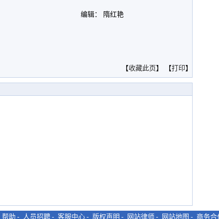
编辑： 隋红艳
。
【
收藏此页
】 【
打印
】
-
帮助
-
人员招聘
-
客服中心
-
版权声明
-
网站律师
-
网站地图
-
商务合