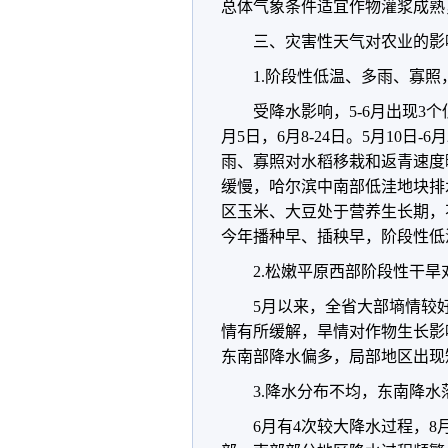
总体气象条件适宜作物灌浆成熟
三、灾害性天气对农业的影
1.阶段性低温、多雨、寡
受降水影响，5-6月出现3个
月5日，6月8-24日。5月10
雨、寡照对水稻移栽和返青速度
缓慢，哈尔滨中南部低洼地块排水不
区玉米、大豆处于营养生长期，
今年播种早、插秧早，阶段性低
2.松嫩平原西部阶段性干
5月以来，全省大部墒情较
情有所缓解，旱情对作物生长影
东南部降水偏多，局部地区出现
3.降水分布不均，东南降
6月有4次较大降水过程，