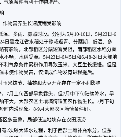
，气象条件有利于作物增产。
响
照，作物营养生长速度稍受影响
低温、多雨、寡照时段。分别为5月10-16日，5月23日-6
日-6月24日黑龙江省水稻处于移栽返青、分蘖期，低温、多
略有影响，北部稻区分蘖短暂受阻，南部稻区水稻分蘖
畅，水稻受淹。5月23日-6月5日和6月8-24日大部地
不利气象条件累积作用导致玉米、大豆生长缓慢。但是
温未使作物受害，仅造成作物发育进程拖后。
旱对玉米拔节、抽雄和大豆开花存在一定不利影响
好，7月上旬西部旱象露头，但7月中下旬陆续降水，旱
响不大，大部农区土壤墒情适宜农作物生长。7月下旬
短时内涝现象。8-9月大部农区墒情条件好。
水落区多重叠，局部低洼地块存在农田渍涝
8月有2次较大降水过程，利于西部土壤补充水分，但东