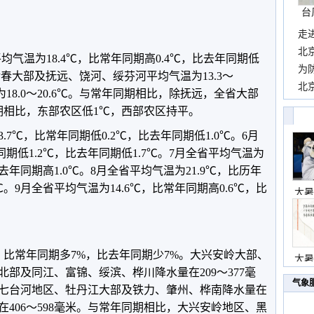
台
走
近
北
省平均气温为18.4℃，比常年同期高0.4℃，比去年同期低
霞
为
伊春大部及抚远、饶河、绥芬河平均气温为13.3～
观
北
为18.0～20.6℃。与常年同期相比，除抚远，全省大部
现
期相比，东部农区低1℃，西部农区持平。
.7℃，比常年同期低0.2℃，比去年同期低1.0℃。6月
同期低1.2℃，比去年同期低1.7℃。7月全省平均气温为
比去年同期高1.0℃。8月全省平均气温为21.9℃，比历年
℃。9月全省平均气温为14.6℃，比常年同期高0.6℃，比
大暑
，比常年同期多7%，比去年同期少7%。大兴安岭大部、
大暑
部及同江、富锦、绥滨、桦川降水量在209～377毫
气象
七台河地区、牡丹江大部及铁力、肇州、桦南降水量在
量在406～598毫米。与常年同期相比，大兴安岭地区、黑