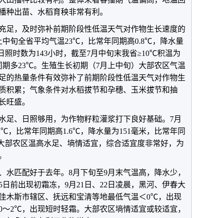
播种出苗、水稻育秧非常有利。
充足，及时弥补前期阶段性低温天气对作物生长速度的
中旬全省平均气温23℃，比常年同期高0.8℃，降水量
日照时数为143小时，截至7月中旬末我省≥10℃积温为
年同期多23℃。生殖生长初期（7月上中旬）大部农区气温
足的热量条件有效弥补了前期阶段性低温天气对作物生
质积累；气象条件对水稻拔节和孕穗、玉米拔节和抽
长旺盛。
水足、日照够用，为作物籽粒灌浆打下良好基础。7月
2℃，比常年同期高1.6℃，降水量为151毫米，比常年同
。大部农区温高水足、墒情适宜，综合适宜度非常好，为
。
、水匹配好于去年。8月下旬至9月末气温高，降水少，
5日前出现初霜冻，9月21日、22日凌晨，黑河、伊春大
佳木斯市辖区、抚远和宝清等地最低气温＜0℃，出现
0～2℃，出现短时轻霜。大部农区墒情适宜或较适宜，