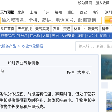
设为首页
加入收藏
天气预报
北京
上海
广州
福州
重庆
西安
南宁
深圳
黑龙江首页
天气预报
天气实况
农业
交通
林业
生活天气
科普
齐齐哈尔
|
牡丹江
|
佳木斯
|
大庆
|
黑河
|
大兴安岭
|
绥化
|
七台河
|
双鸭山
|
气服务产品
>
农业气象情报
10月农业气象情报
江站
大
中
【字体：
小
】
气象条件总体适宜，前期虽有低温、寡照时段，但处于营养
生长期热量得到及时弥补，总体影响较小。作物生长中
作物生长发育和产量形成。