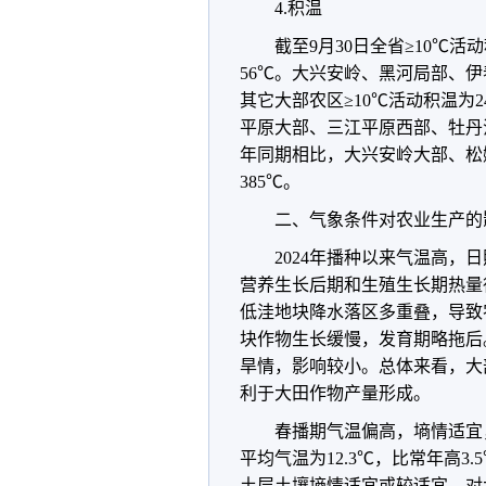
4.积温
截至9月30日全省≥10℃活
56℃。大兴安岭、黑河局部、伊春
其它大部农区≥10℃活动积温为2
平原大部、三江平原西部、牡丹江
年同期相比，大兴安岭大部、松嫩
385℃。
二、气象条件对农业生产的
2024年播种以来气温高
营养生长后期和生殖生长期热量
低洼地块降水落区多重叠，导致
块作物生长缓慢，发育期略拖后
旱情，影响较小。总体来看，大
利于大田作物产量形成。
春播期气温偏高，墒情适宜
平均气温为12.3℃，比常年高3
土层土壤墒情适宜或较适宜，对