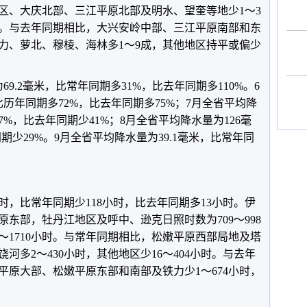
区、大庆北部、三江平原北部及明水、望奎等地少1～3
倍。与去年同期相比，大兴安岭中部、三江平原南部和东
力、萝北、穆棱、海林多1～9成，其他地区持平或偏少
9.2毫米，比常年同期多31%，比去年同期多110%。6
比历年同期多72%，比去年同期多75%；7月全省平均降
7%，比去年同期少41%；8月全省平均降水量为126毫
期少29%。9月全省平均降水量为39.1毫米，比常年同
小时，比常年同期少118小时，比去年同期多13小时。伊
东部，牡丹江地区及呼中、逊克日照时数为709～998
1～1710小时。与常年同期相比，松嫩平原西部局地及塔
河多2～430小时，其他地区少16～404小时。与去年
平原大部、松嫩平原东部和南部及铁力少1～674小时，