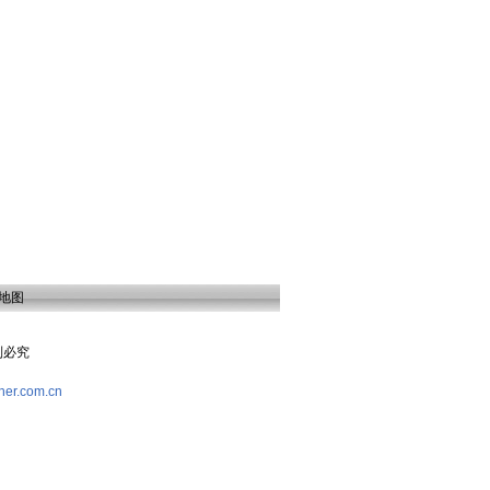
地图
复制必究
her.com.cn