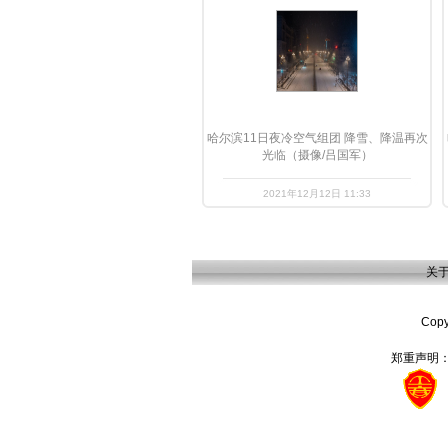
哈尔滨11日夜冷空气组团 降雪、降温再次
光临（摄像/吕国军）
2021年12月12日 11:33
关
Cop
郑重声明