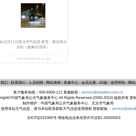
哈尔滨11日夜冷空气组团 降雪、降温再次
光临（摄像/吕国军）
2021年12月12日 11:33
于我们
-
联系我们
-
人员招聘
-
网站律师
-
客服中心
-
会员注册
-
3G版
-
使用帮助
-
网站
客户服务热线：400-6000-121 客服邮箱：
service@weather.com.cn
yright©中国气象局公共气象服务中心 All Rights Reserved (2000-2010) 版权所有 
制作维护：中国气象局公共气象服务中心、北京市气象局
：使用本站天气信息，请与本站联系获取天气信息使用授权 授权邮箱 ：
service@weat
京ICP证010385号 增值电信业务经营许可证B2-20050053