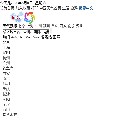
今天是
2026年8月8日
星期六
设为首页
加入收藏
打印
中国天气首页
生活
旅游
繁體中文
天气预报
北京
上海
广州
福州
重庆
西安
南宁
深圳
热门
A-G
H-L
M-T
W-Z
省级站
国际
北京
上海
昆明
杭州
广州
钓鱼岛
西安
南京
深圳
重庆
长沙
沈阳
武汉
海口
乌鲁木齐