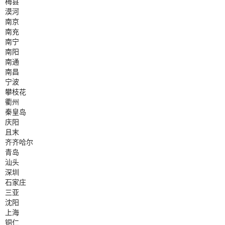
梅县
漠河
南京
南充
南宁
南阳
南通
南昌
宁波
攀枝花
衢州
秦皇岛
庆阳
且末
齐齐哈尔
青岛
汕头
深圳
石家庄
三亚
沈阳
上海
铜仁