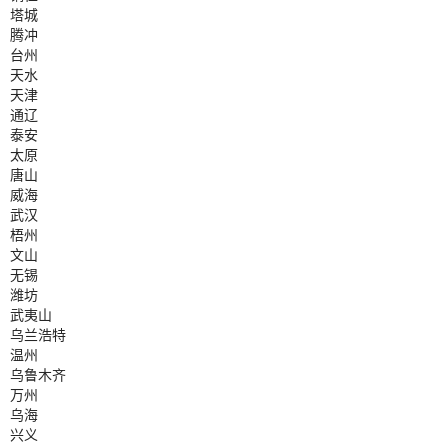
塔城
腾冲
台州
天水
天津
通辽
泰安
太原
唐山
威海
武汉
梧州
文山
无锡
潍坊
武夷山
乌兰浩特
温州
乌鲁木齐
万州
乌海
兴义