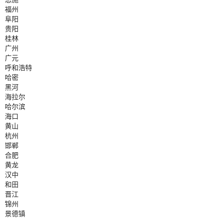
福州
阜阳
贵阳
桂林
广州
广元
呼和浩特
哈密
黑河
海拉尔
哈尔滨
海口
黄山
杭州
邯郸
合肥
黄龙
汉中
和田
晋江
锦州
景德镇