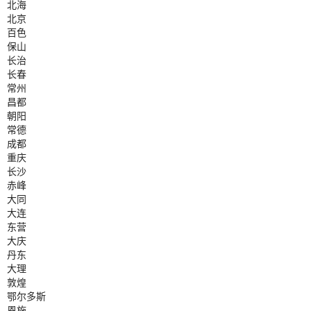
北海
北京
百色
保山
长治
长春
常州
昌都
朝阳
常德
成都
重庆
长沙
赤峰
大同
大连
东营
大庆
丹东
大理
敦煌
鄂尔多斯
恩施