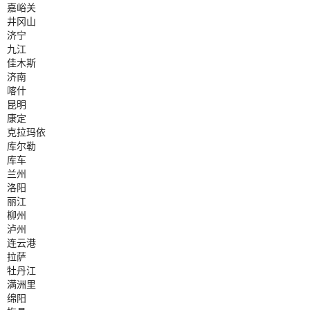
嘉峪关
井冈山
济宁
九江
佳木斯
济南
喀什
昆明
康定
克拉玛依
库尔勒
库车
兰州
洛阳
丽江
柳州
泸州
连云港
拉萨
牡丹江
满洲里
绵阳