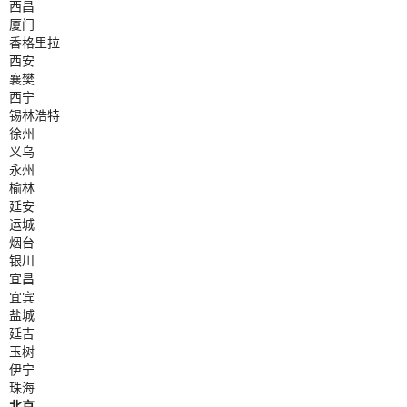
西昌
厦门
香格里拉
西安
襄樊
西宁
锡林浩特
徐州
义乌
永州
榆林
延安
运城
烟台
银川
宜昌
宜宾
盐城
延吉
玉树
伊宁
珠海
北京