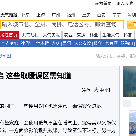
设为首页
加入收藏
天气预报
北京
上海
广州
福州
重庆
西安
南宁
深圳
黑龙江首页
天气预报
天气实况
农业
交通
林业
生活天气
科普
齐齐哈尔
|
牡丹江
|
佳木斯
|
大庆
|
黑河
|
大兴安岭
|
绥化
|
七台河
|
双鸭山
|
滚动图
启 这些取暖误区需知道
大
中
【字体：
小
】
的同时，一些使用误区也需注意，确保安全过冬。
有些家庭，会使用暖气罩盖在暖气上，觉得美观又能保
患。一方面会影响散热效果，导致室温不达标。另一方