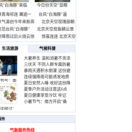
风“白海豚”来临
今日份天空“显眼
前
包”
进青海祁连 邂逅一
台风“白海豚”逼
京气温创今年来新高
北京天空现瑰丽朝
防范台风“白海豚”
北京天空现鱼鳞云景
京降雨过后火烧云惊
惊喜连连 北京天空
生活旅游
气候科普
大暑养生 温和消暑不贪凉
三伏天 不同人群专属防暑
暴雨天遇积水倒灌 这份避
要点请收好
连续强降雨可能诱发地质
险提示请收好
节气：南
夏日安然入睡 收好这份降
灾害 这些前兆要知道
夏季户外活动注意这6点
温小贴士
夏日健康享受冷饮 牢记
防暑健身两不误
小暑节气：南方开启“桑
“两注意一控制”
拿”模式 北方陆续进入雨
这样过：
季
服务
气象服务热线