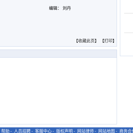
编辑： 刘丹
。
【
收藏此页
】 【
打印
】
-
帮助
-
人员招聘
-
客服中心
-
版权声明
-
网站律师
-
网站地图
-
商务合