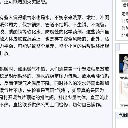
，还可能增加火灾隐患。
台
走
有些人觉得暖气水也是水，不妨拿来洗菜、墩地、冲厕
近
北
暖公司为了保护锅炉、管道不结垢、不生锈、不冻裂，
霞
为
胶、磷酸钠等软化水、防腐蚀的化学药剂。这些药剂虽
观
北
触人体皮肤或蔬菜上，也是存在安全风险的；此外，私
现
力平衡，可能导致整个单元、整个小区的供暖循环出现
排放。
供暖时，如果暖气不热，人们通常第一个想法就是放放
统是封闭循环的，热水靠稳定压力流动。放水会降低系
大暑
，反而使暖气片温度下降，同时补入的冷水还需重新加
暖气片不热，先检查是否因“
气堵
”，
如果真的是因为
是
打开暖气片顶端的排气阀，排出少量气体，直至流出
不热，直接联系供热公司上门检修，切勿自己操作。
大暑
气象