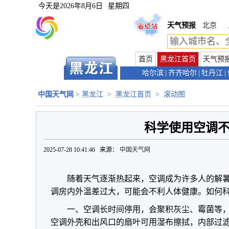
今天是
2026年8月6日
星期四
天气预报
北京
首页
黑龙江首页
天气预
哈尔滨
|
齐齐哈尔
|
牡丹江
|
中国天气网
>
黑龙江
>
黑龙江首页
>
滚动图
科学使用空调
2025-07-28 10:41:46 来源：
中国天气网
随着天气逐渐热起来，空调成为许多人的解
调房内外温差过大，可能会不利人体健康。如何
一、空调长时间停用，会聚积灰尘、霉菌等
空调外壳和出风口的扇叶可用湿布擦拭，内部过