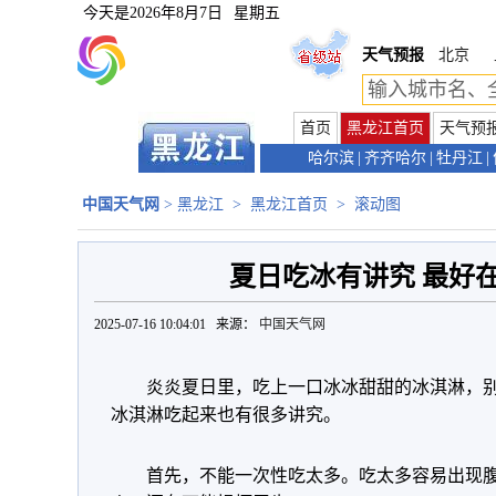
今天是
2026年8月7日
星期五
天气预报
北京
首页
黑龙江首页
天气预
哈尔滨
|
齐齐哈尔
|
牡丹江
|
中国天气网
>
黑龙江
>
黑龙江首页
>
滚动图
夏日吃冰有讲究 最好
2025-07-16 10:04:01 来源：
中国天气网
炎炎夏日里，吃上一口冰冰甜甜的冰淇淋，
冰淇淋吃起来也有很多讲究。
首先，不能一次性吃太多。吃太多容易出现