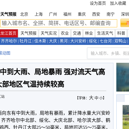
设为首页
加入收藏
天气预报
北京
上海
广州
福州
重庆
西安
南宁
深圳
黑龙江首页
天气预报
天气实况
农业
交通
林业
生活天气
科普
齐齐哈尔
|
牡丹江
|
佳木斯
|
大庆
|
黑河
|
大兴安岭
|
绥化
|
七台河
|
双鸭山
|
滚动图
区有中到大雨、局地暴雨 强对流天气高
大部地区气温持续较高
江站
大
中
【字体：
小
】
省自西向东有中到大雨，局地有暴雨，累计降水量大兴安岭
、齐齐哈尔中北部、绥化、大庆北部、哈尔滨大部、鹤
西、牡丹江大部25～50毫米，局地可达55～75毫米，