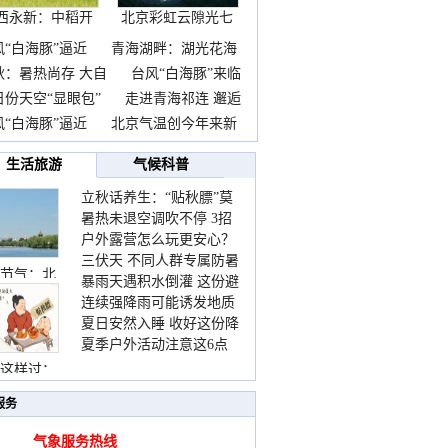
西永新：中稻开
北京彩虹云隙光七
镰抢
彩云
风“白海豚”逼近
青海湖畔：湖光花海
秋：暑热尚存 大自
台风“白海豚”来临
日份天空“显眼包”
走进青海祁连 邂逅
风“白海豚”逼近
北京气温创今年来新
生活旅游
气候科普
立秋话养生：“贴秋膘”莫
暑热未退空调吹不停 3招
着急 先清暑再防燥
户外露营怎么玩更安心？
护住肩颈不酸痛
三伏天 不同人群专属防暑
这份攻略请收好
节气：北
暴雨天遇积水倒灌 这份避
要点请收好
连续强降雨可能诱发地质
险提示请收好
夏日安然入睡 收好这份降
灾害 这些前兆要知道
夏季户外活动注意这6点
温小贴士
防暑健身两不误
这样过：
服务
气象服务热线