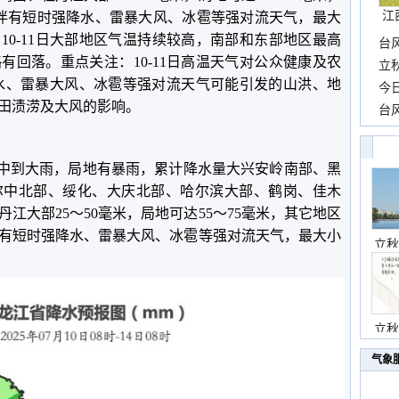
江
时伴有短时强降水、雷暴大风、冰雹等强对流天气，最大
，10-11日大部地区气温持续较高，南部和东部地区最高
台
略有回落。重点关注：10-11日高温天气对公众健康及农
长
立
强降水、雷暴大风、冰雹等强对流天气可能引发的山洪、地
前
今
田渍涝及大风的影响。
一
台
高
东有中到大雨，局地有暴雨，累计降水量大兴安岭南部、黑
尔中北部、绥化、大庆北部、哈尔滨大部、鹤岗、佳木
江大部25～50毫米，局地可达55～75毫米，其它地区
时伴有短时强降水、雷暴大风、冰雹等强对流天气，最大小
立秋
立秋
气象