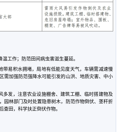
暑降温工作；防范田间病虫害滋生蔓延。
洼地带易积水拥堵，局地有低能见度天气，车辆需减速慢
区需加强防范强降水可能引发的山洪、地质灾害、中小
大风多发，注意农业设施棚舍、建筑工棚、临时搭建物及
，园林部门及时处置隐患树木，防范作物倒伏、茎秆折
后查田，科学扶正倒伏作物。