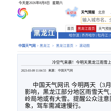
今天是
2026年8月8日
星期六
天气预报
北京
首页
黑龙江首页
天气预
哈尔滨
|
齐齐哈尔
|
牡丹江
|
中国天气网
>
黑龙江
>
黑龙江首页
>
滚动图
冷空气来袭！今明天黑龙江雨雪上
2023-03-09 11:04:55 来源：
中国天气网
中国天气网讯 今明两天（3月
影响，黑龙江部分地区雨雪天气
岭局地或有大雪。提醒公众注意
象，驾车需减速慢行。