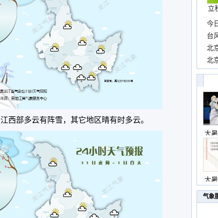
立
今
一
台
高
北
豚”
北
云
牡丹江西部多云有阵雪，其它地区晴有时多云。
大暑
大暑
气象