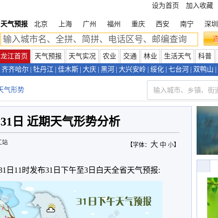
设为首页
加入收藏
天气预报
北京
上海
广州
福州
重庆
西安
南宁
深圳
黑龙江首页
天气预报
天气实况
农业
交通
林业
生活天气
科普
齐齐哈尔
|
牡丹江
|
佳木斯
|
大庆
|
黑河
|
大兴安岭
|
绥化
|
七台河
|
双鸭山
|
天气形势
2月31日 近期天气形势分析
江站
大
中
【字体：
小
】
月31日11时发布31日下午至3日白天全省天气预报: