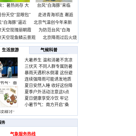
秋：暑热尚存 大
台风“白海豚”来临
自
前
日份天空“显眼包”
走进青海祁连 邂逅
风“白海豚”逼近
北京气温创今年来新
京天空现瑰丽朝霞
为防范台风“白海
京天空现鱼鳞云景观
北京降雨过后火烧
惊
生活旅游
气候科普
大暑养生 温和消暑不贪凉
三伏天 不同人群专属防暑
暴雨天遇积水倒灌 这份避
要点请收好
连续强降雨可能诱发地质
险提示请收好
节气：南
夏日安然入睡 收好这份降
灾害 这些前兆要知道
夏季户外活动注意这6点
温小贴士
夏日健康享受冷饮 牢记
防暑健身两不误
小暑节气：南方开启“桑
“两注意一控制”
拿”模式 北方陆续进入雨
这样过：
季
服务
气象服务热线