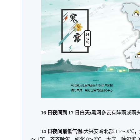
16 日夜间到 17 日白天:
黑河多云有阵雨或雨
14 日夜间最低气温:
大兴安岭北部-11～-9℃，
～-1℃，齐齐哈尔、绥化 0～2℃，大庆、哈尔滨 