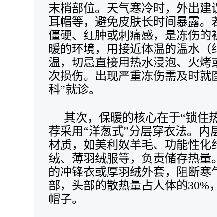
末梢部位。天气寒冷时，外出建
耳帽等，避免皮肤长时间暴露。
僵硬、红肿或刺痛感，是冻伤的
暖的环境，用接近体温的温水（约
温，切忌直接用热水浸泡、火烤
次损伤。出现严重冻伤需及时就
科”就诊。
其次，保暖的核心在于“锁住热
荐采用“洋葱式”分层穿衣法。内
材质，如美利奴羊毛、功能性化
绒、薄羽绒服等，负责储存热量
的冲锋衣或厚羽绒外套，阻断寒
部，头部的散热量占人体的30%
帽子。