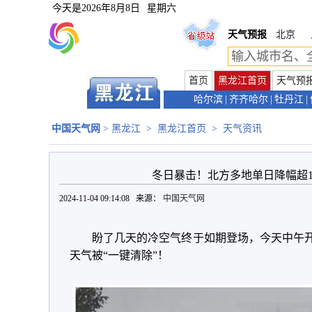
今天是
2026年8月8日
星期六
天气预报
北京
首页
黑龙江首页
天气预
哈尔滨
|
齐齐哈尔
|
牡丹江
|
中国天气网
>
黑龙江
>
黑龙江首页
>
天气资讯
冬日暴击！北方多地单日降幅超1
2024-11-04 09:14:08 来源：
中国天气网
盼了几天的冷空气终于如期登场，今天中午
天气被“一键清除”！