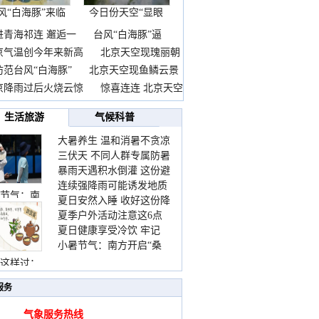
风“白海豚”来临
今日份天空“显眼
前
包”
进青海祁连 邂逅一
台风“白海豚”逼
京气温创今年来新高
北京天空现瑰丽朝
防范台风“白海豚”
北京天空现鱼鳞云景
京降雨过后火烧云惊
惊喜连连 北京天空
生活旅游
气候科普
大暑养生 温和消暑不贪凉
三伏天 不同人群专属防暑
暴雨天遇积水倒灌 这份避
要点请收好
连续强降雨可能诱发地质
险提示请收好
节气：南
夏日安然入睡 收好这份降
灾害 这些前兆要知道
夏季户外活动注意这6点
温小贴士
夏日健康享受冷饮 牢记
防暑健身两不误
小暑节气：南方开启“桑
“两注意一控制”
拿”模式 北方陆续进入雨
这样过：
季
服务
气象服务热线