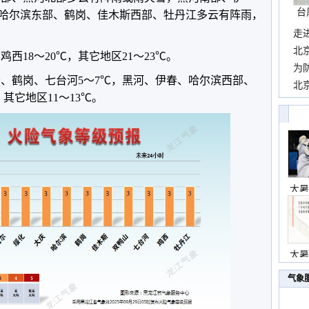
台
哈尔滨东部、鹤岗、佳木斯西部、牡丹江多云有阵雨，
走
近
北
鸡西18～20℃，其它地区21～23℃。
霞
为
岭、鹤岗、七台河5～7℃，黑河、伊春、哈尔滨西部、
观
北
其它地区11～13℃。
现
大暑
大暑
气象