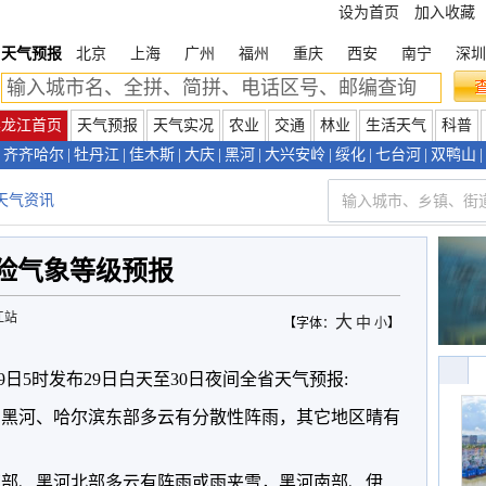
设为首页
加入收藏
天气预报
北京
上海
广州
福州
重庆
西安
南宁
深圳
黑龙江首页
天气预报
天气实况
农业
交通
林业
生活天气
科普
齐齐哈尔
|
牡丹江
|
佳木斯
|
大庆
|
黑河
|
大兴安岭
|
绥化
|
七台河
|
双鸭山
|
天气资讯
险气象等级预报
江站
大
中
【字体：
小
】
29日5时发布29日白天至30日夜间全省天气预报:
岭、黑河、哈尔滨东部多云有分散性阵雨，其它地区晴有
岭南部、黑河北部多云有阵雨或雨夹雪，黑河南部、伊