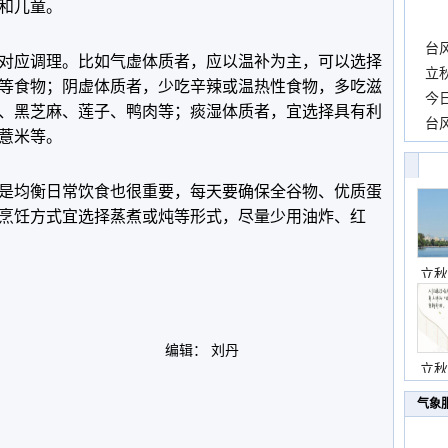
和儿童。
台
对应调理。比如气虚体质者，应以温补为主，可以选择
长
立
等食物；阴虚体质者，少吃辛辣或温热性食物，多吃滋
前
今
、黑芝麻、莲子、鸭肉等；痰湿体质者，宜选择具有利
一
台
薏米等。
高
是均衡日常饮食也很重要，每天要确保全谷物、优质蛋
烹饪方式宜选择蒸煮或炖等形式，尽量少用油炸、红
立秋
编辑： 刘丹
立秋
气象
。