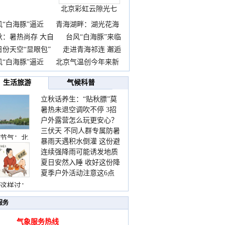
北京彩虹云隙光七
彩云
风“白海豚”逼近
青海湖畔：湖光花海
秋：暑热尚存 大自
台风“白海豚”来临
日份天空“显眼包”
走进青海祁连 邂逅
风“白海豚”逼近
北京气温创今年来新
生活旅游
气候科普
立秋话养生：“贴秋膘”莫
暑热未退空调吹不停 3招
着急 先清暑再防燥
户外露营怎么玩更安心？
护住肩颈不酸痛
三伏天 不同人群专属防暑
这份攻略请收好
节气：北
暴雨天遇积水倒灌 这份避
要点请收好
连续强降雨可能诱发地质
险提示请收好
夏日安然入睡 收好这份降
灾害 这些前兆要知道
夏季户外活动注意这6点
温小贴士
防暑健身两不误
这样过：
服务
气象服务热线