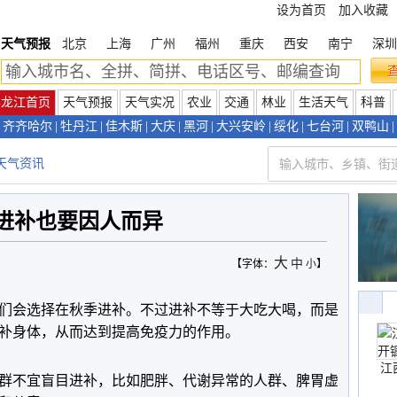
设为首页
加入收藏
天气预报
北京
上海
广州
福州
重庆
西安
南宁
深圳
黑龙江首页
天气预报
天气实况
农业
交通
林业
生活天气
科普
齐齐哈尔
|
牡丹江
|
佳木斯
|
大庆
|
黑河
|
大兴安岭
|
绥化
|
七台河
|
双鸭山
|
天气资讯
进补也要因人而异
大
中
【字体：
小
】
们会选择在秋季进补。不过进补不等于大吃大喝，而是
补身体，从而达到提高免疫力的作用。
江
群不宜盲目进补，比如肥胖、代谢异常的人群、脾胃虚