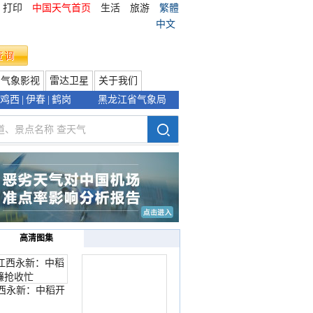
打印
中国天气首页
生活
旅游
繁體
中文
气象影视
雷达卫星
关于我们
鸡西
|
伊春
|
鹤岗
黑龙江省气象局
高清图集
西永新：中稻开
镰抢