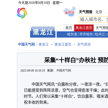
今天是
2026年8月10日
星期一
天气预报
北京
首页
黑龙江首页
天气预
哈尔滨
|
齐齐哈尔
|
牡丹江
|
中国天气网
>
黑龙江
>
黑龙江首页
>
天气资讯
采集“十样白”办秋社 预
2025-09-09 10:10:19 来源：
中国天气网
中国天气网讯 “白露秋分夜，一夜凉一夜。
已能感受到阵阵凉意，空气也变得愈发干燥；此
时节。人们常以采集“十样白”、饮白露茶、啜米
祝丰收的到来。