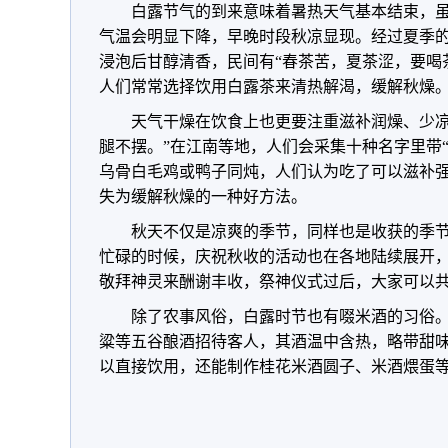
白露节气的到来意味着暑热天气基本结束，
气温会明显下降，早晚时段秋凉显现。经过夏季
浸泡后甘醇清香，民间有“春茶苦，夏茶涩，要喝
人们常常选择饮用白露茶来清热解渴，缓解秋燥
天气干燥在饮食上也更要注重滋补润燥、少凉
腿不摆。”在江南等地，人们会采集十种名字里带
乌骨白毛鸡或鸭子同炖，人们认为吃了可以滋补
失为缓解秋燥的一种好方法。
秋天不仅是凉爽的季节，同样也是收获的季
忙碌的时候，庆祝秋收的活动也在各地陆续展开
敬拜神灵来酬谢丰收，祭神仪式过后，大家可以
除了农事风俗，白露时节也有啜米酒的习俗
粱等五谷酿酒招待客人，其酒温中含热，略带甜
以直接饮用，还能制作桂花米酒圆子、米酒煨蛋