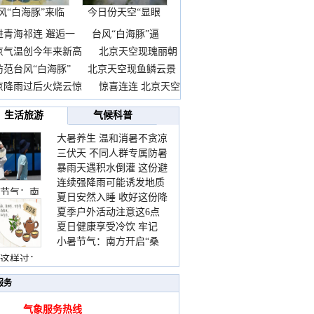
风“白海豚”来临
今日份天空“显眼
前
包”
进青海祁连 邂逅一
台风“白海豚”逼
京气温创今年来新高
北京天空现瑰丽朝
防范台风“白海豚”
北京天空现鱼鳞云景
京降雨过后火烧云惊
惊喜连连 北京天空
生活旅游
气候科普
大暑养生 温和消暑不贪凉
三伏天 不同人群专属防暑
暴雨天遇积水倒灌 这份避
要点请收好
连续强降雨可能诱发地质
险提示请收好
节气：南
夏日安然入睡 收好这份降
灾害 这些前兆要知道
夏季户外活动注意这6点
温小贴士
夏日健康享受冷饮 牢记
防暑健身两不误
小暑节气：南方开启“桑
“两注意一控制”
拿”模式 北方陆续进入雨
这样过：
季
服务
气象服务热线