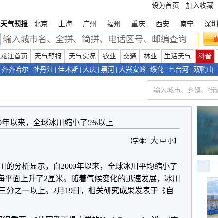
设为首页
加入收藏
天气预报
北京
上海
广州
福州
重庆
西安
南宁
深圳
黑龙江首页
天气预报
天气实况
农业
交通
林业
生活天气
科普
齐齐哈尔
|
牡丹江
|
佳木斯
|
大庆
|
黑河
|
大兴安岭
|
绥化
|
七台河
|
双鸭山
|
00年以来，全球冰川缩小了5%以上
大
中
【字体：
小
】
川的分析显示，自2000年以来，全球冰川平均缩小了
，海平面上升了2厘米。随着气候变化的迅速发展，冰川
三分之一以上。2月19日，相关研究成果发表于《自