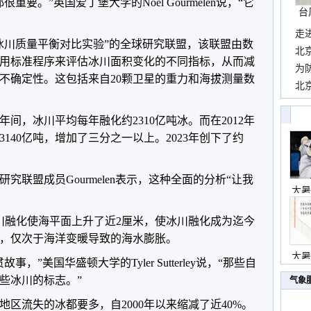
要。”英国爱丁堡大学的Noel Gourmelen说，“它
台
走
冰川质量平衡对比实验”的全球研究联盟，该联盟由数
近
北
用标准程序来评估冰川面积变化的不同指标，从而减
霞
为
的不确定性。这包括来自20颗卫星的重力和海拔测量数
观
北
现
11年间，冰川平均每年融化约2310亿吨冰。而在2012年
3140亿吨，增加了三分之一以上。2023年创下了约
究联盟成员Gourmelen表示，这种全面的分析“让我
大暑
冰川融化使海平面上升了近2厘米，使冰川融化成为迄今
，仅次于海洋变暖导致的海水膨胀。
大暑
，”美国华盛顿大学的Tyler Sutterley说，“那些自
些冰川的标志。”
气象
区流失的冰都要多，自2000年以来缩减了近40%。