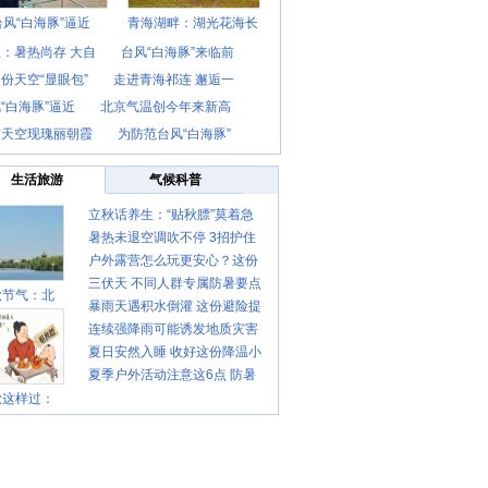
台风“白海豚”逼近
青海湖畔：湖光花海长
：暑热尚存 大自
台风“白海豚”来临前
份天空“显眼包”
走进青海祁连 邂逅一
“白海豚”逼近
北京气温创今年来新高
京天空现瑰丽朝霞
为防范台风“白海豚”
生活旅游
气候科普
立秋话养生：“贴秋膘”莫着急
暑热未退空调吹不停 3招护住
先清暑再防燥
户外露营怎么玩更安心？这份
肩颈不酸痛
三伏天 不同人群专属防暑要点
攻略请收好
秋节气：北
暴雨天遇积水倒灌 这份避险提
请收好
连续强降雨可能诱发地质灾害
示请收好
夏日安然入睡 收好这份降温小
这些前兆要知道
夏季户外活动注意这6点 防暑
贴士
秋这样过：
健身两不误