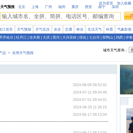
设为首页
加入收藏
天气预报
北京
上海
广州
福州
重庆
西安
南宁
深圳
龙江首页
天气预报
天气实况
农业
交通
林业
生活天气
科普
气象影视
齐齐哈尔
|
牡丹江
|
佳木斯
|
大庆
|
黑河
|
大兴安岭
|
绥化
|
七台河
|
双鸭山
|
鸡西
|
伊春
城市天气查询：
产品
>
农用天气预报
2024-08-08 09:52:02
2024-07-11 09:54:46
2024-07-01 09:44:01
2024-06-25 11:28:15
2024-06-17 09:13:04
2024-06-17 09:13:04