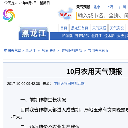
今天是
2026年8月9日
星期日
天气预报
北京
上海
广州
首页
黑龙江首页
天气预报
天气实况
哈尔滨
|
齐齐哈尔
|
牡丹江
|
佳木斯
|
大庆
|
中国天气网
>
黑龙江
>
气象服务
>
农气服务产品
>
农用天气预报
10月农用天气预报
2017-10-09 09:42:38 来源：
中国天气网黑龙江站
一、前期作物生长状况
目前我省作物大部进入成熟期，局地玉米有贪青晚熟
扩大。
二、预报结论及农业生产建议