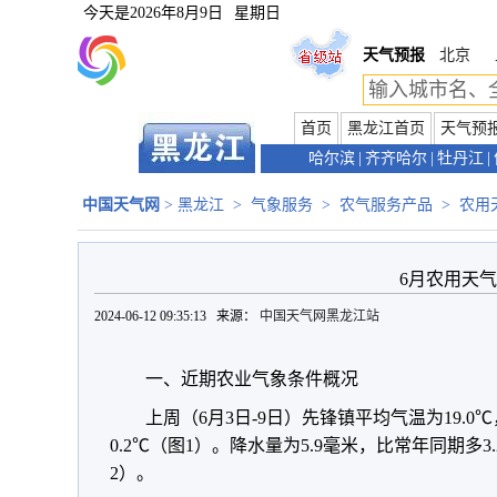
今天是
2026年8月9日
星期日
天气预报
北京
首页
黑龙江首页
天气预
哈尔滨
|
齐齐哈尔
|
牡丹江
|
中国天气网
>
黑龙江
>
气象服务
>
农气服务产品
>
农用
6月农用天
2024-06-12 09:35:13 来源：
中国天气网黑龙江站
一、近期农业气象条件概况
上周（6月3日-9日）先锋镇平均气温为19.0
0.2℃（图1）。降水量为5.9毫米，比常年同期多3
2）。