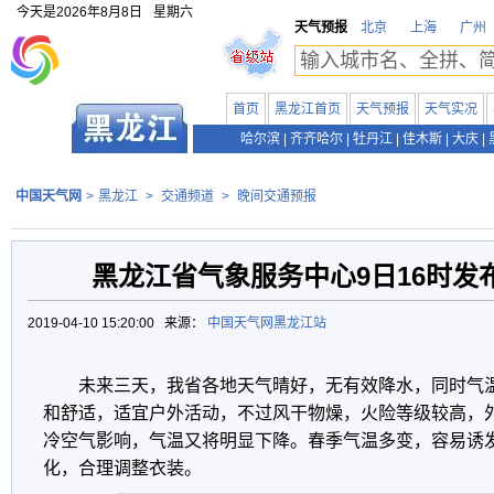
今天是
2026年8月8日
星期六
天气预报
北京
上海
广州
首页
黑龙江首页
天气预报
天气实况
哈尔滨
|
齐齐哈尔
|
牡丹江
|
佳木斯
|
大庆
|
中国天气网
>
黑龙江
>
交通频道
>
晚间交通预报
黑龙江省气象服务中心9日16时发
2019-04-10 15:20:00 来源：
中国天气网黑龙江站
未来三天，我省各地天气晴好，
无有效降水，同时气
和舒适，适宜户外活动，不过风干物燥，火险等级较高，
冷空气影响，气温又将明显下降。春季气温多变，容易诱
化，合理调整衣装。