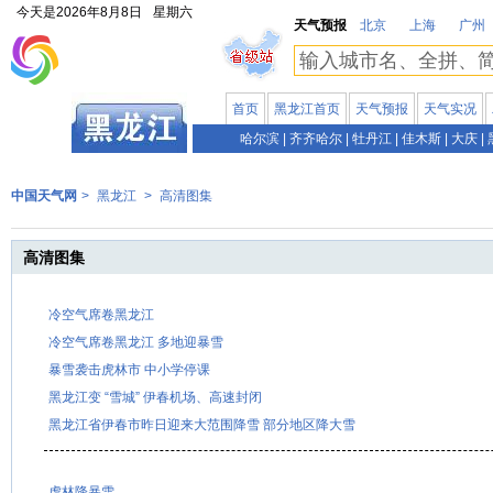
今天是
2026年8月8日
星期六
天气预报
北京
上海
广州
首页
黑龙江首页
天气预报
天气实况
哈尔滨
|
齐齐哈尔
|
牡丹江
|
佳木斯
|
大庆
|
中国天气网
>
黑龙江
>
高清图集
高清图集
冷空气席卷黑龙江
冷空气席卷黑龙江 多地迎暴雪
暴雪袭击虎林市 中小学停课
黑龙江变 “雪城” 伊春机场、高速封闭
黑龙江省伊春市昨日迎来大范围降雪 部分地区降大雪
虎林降暴雪