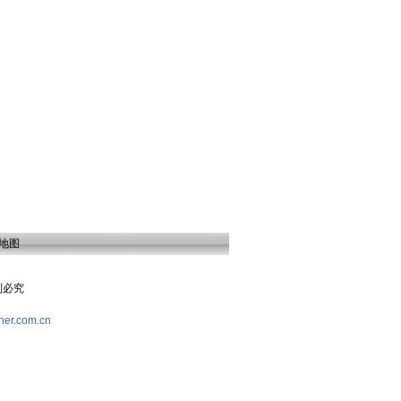
地图
复制必究
her.com.cn