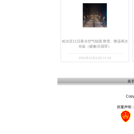
哈尔滨11日夜冷空气组团 降雪、降温再次
光临（摄像/吕国军）
2021年12月12日 11:33
关
Cop
郑重声明