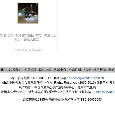
哈尔滨11日夜冷空气组团 降雪、降温再次
光临（摄像/吕国军）
2021年12月12日 11:33
于我们
-
联系我们
-
人员招聘
-
网站律师
-
客服中心
-
会员注册
-
3G版
-
使用帮助
-
网站
客户服务热线：400-6000-121 客服邮箱：
service@weather.com.cn
yright©中国气象局公共气象服务中心 All Rights Reserved (2000-2010) 版权所有 
制作维护：中国气象局公共气象服务中心、北京市气象局
：使用本站天气信息，请与本站联系获取天气信息使用授权 授权邮箱 ：
service@weat
京ICP证010385号 增值电信业务经营许可证B2-20050053