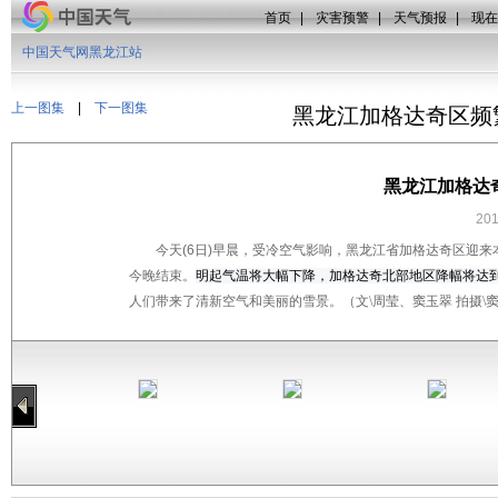
首页
|
灾害预警
|
天气预报
|
现在
中国天气网黑龙江站
上一图集
|
下一图集
黑龙江加格达奇区频
黑龙江加格达
20
今天
(6
日
)
早晨，受冷空气影响，黑龙江省加格达奇区迎来
今晚结束。
明起气温将大幅下降，加格达奇北部地区降幅将达
人们带来了清新空气和美丽的雪景。（文\周莹、窦玉翠 拍摄\窦